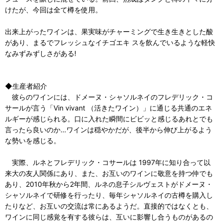
けたが、今回は全て樽を使用。
出来上がったワインは、果実味がチャーミングで生き生きとした酸
があり、まるでフレッシュなイチゴエキ スを飲んでいるような軽快
なみずみずしさがある!
◆生産者紹介
彼らのワインには、ドメーヌ・シャソルネイのフレデリック・コ
サールが⾔う「Vin vivant （活きたワイン）」に通じる共通のエネ
ルギーが感じられる。⼝に⼊れた瞬間にビビッと感じるあれとでも
⾔ったら良いのか…ワインは穏やかだが、後半から伸び上がるよう
な勢いを感じる。
実際、ルネとフレデリック・コサールは 1997年に知り合って以
来⼤の友⼈関係にあり、また、お互いのワインに敬意を持つ仲でも
あり、2010年秋から2年間、ルネの息⼦シルヴェストがドメーヌ・
シャソルネイで研修を⾏ったり、毎年シャソルネイの古樽を購⼊し
たりなど、お互いの交流は常にあるようだ。直接的ではなくとも、
ワインに同じ感覚を有する彼らは、互いに影響し合うものがあるの