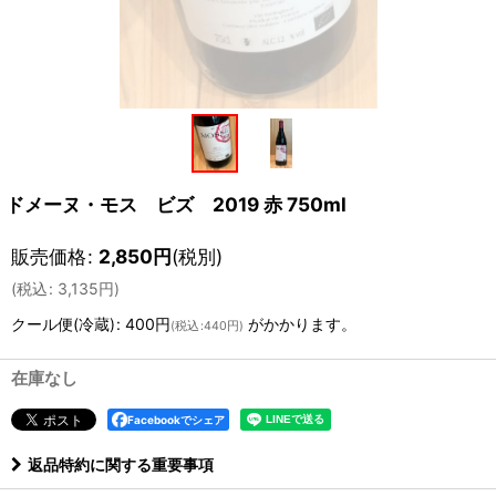
ドメーヌ・モス ビズ 2019 赤 750ml
販売価格
:
2,850
円
(税別)
(
税込
:
3,135
円
)
クール便(冷蔵)
:
400円
がかかります。
(
税込
:
440円
)
在庫なし
Facebookでシェア
返品特約に関する重要事項