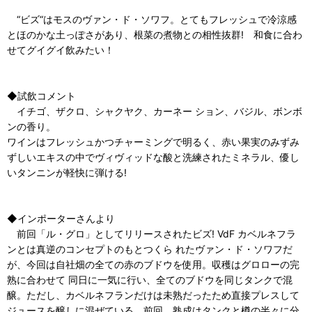
“ビズ“はモスのヴァン・ド・ソワフ。とてもフレッシュで冷涼感
とほのかな土っぽさがあり、根菜の煮物との相性抜群! 和食に合わ
せてグイグイ飲みたい！
◆試飲コメント
イチゴ、ザクロ、シャクヤク、カーネー ション、バジル、ボンボ
ンの香り。
ワインはフレッシュかつチャーミングで明るく、赤い果実のみずみ
ずしいエキスの中でヴィヴィッドな酸と洗練されたミネラル、優し
いタンニンが軽快に弾ける!
◆インポーターさんより
前回「ル・グロ」としてリリースされたビズ! VdF カベルネフラ
ンとは真逆のコンセプトのもとつくら れたヴァン・ド・ソワフだ
が、今回は自社畑の全ての赤のブドウを使用。収穫はグロローの完
熟に合わせて 同日に一気に行い、全てのブドウを同じタンクで混
醸。ただし、カベルネフランだけは未熟だったため直接プレスして
ジュースを醸しに混ぜている。前回、熟成はタンクと樽の半々に分