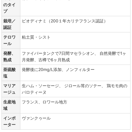
のタイ
プ
栽培／
ビオディナミ（200１年カリテフランス認証）
認証
テロワ
粘土質・シスト
ール
発酵、
ファイバータンクで7日間マセラシオン、 自然発酵で1ヶ
熟成
月発酵、古樽で6ヶ月熟成
亜硫酸
発酵後に20mg/L添加、ノンフィルター
塩
マリア
生ハム・ソーセージ、 ジロール茸のソテー、 鶏モモ肉の
ージュ
バロティーヌ
生産地
フランス、ロワール地方
域
インポ
ヴァンクゥール
ーター