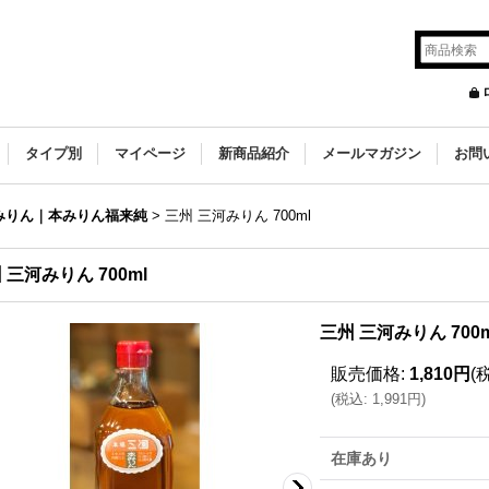
タイプ別
マイページ
新商品紹介
メールマガジン
お問
みりん｜本みりん福来純
>
三州 三河みりん 700ml
 三河みりん 700ml
三州 三河みりん 700m
販売価格
:
1,810円
(
(
税込
:
1,991円
)
在庫あり