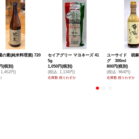
蔵の素(純米料理酒) 720
セイアグリー マヨネーズ 41
ユーサイド 胡麻
5g
グ 300ml
0円
(税別)
1,050円
(税別)
800円
(税別)
1,452円
)
(
税込
:
1,134円
)
(
税込
:
864円
)
り
在庫数 残りわずか
在庫数 残りわずか