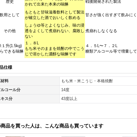
歴史
戦後開発された製法
かれて出来た本来の味醂
もともと甘味滋養飲料として製法
飲用として
甘さが強く出すぎて飲みにく
が確立した酒でおいしく飲める
しょうゆ等とよくなじみ、味の浸
その他
透をよくして煮崩れない、腐敗し
煮崩れしなくなる
ない
１．８L
１升(1.5kg)
４．５L〜７．２L
もち米そのままを焼酎の中でこう
らできる味醂
糖類アルコール等で増量して
じで溶かした濃醇な味醂です
品仕様
原材料
もち米・米こうじ・本格焼酎
アルコール分
14度
エキス分
43度以上
の商品を買った人は、こんな商品も買っています