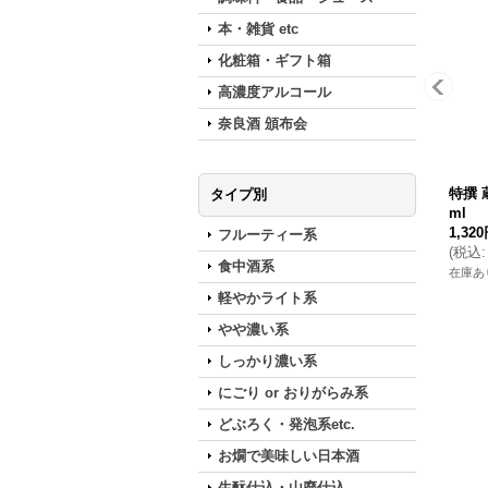
本・雑貨 etc
化粧箱・ギフト箱
高濃度アルコール
奈良酒 頒布会
特撰 
タイプ別
ml
1,32
フルーティー系
(
税込
:
食中酒系
在庫あ
軽やかライト系
やや濃い系
しっかり濃い系
にごり or おりがらみ系
どぶろく・発泡系etc.
お燗で美味しい日本酒
生酛仕込・山廃仕込