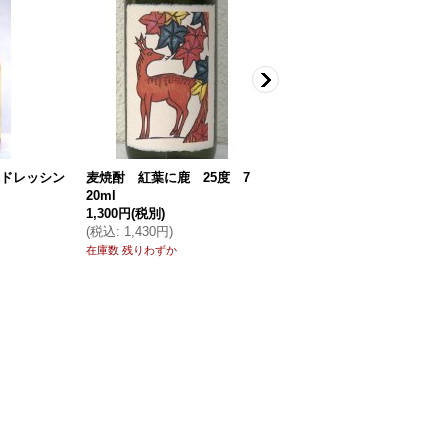
ドレッシン
麦焼酎 紅葉に鹿 25度 7
片上醤油 天然醸造醤油 うす
20ml
口 1.8L
1,300円
(税別)
3,000円
(税別)
(
税込
:
1,430円
)
(
税込
:
3,240円
)
在庫数 残りわずか
在庫あり