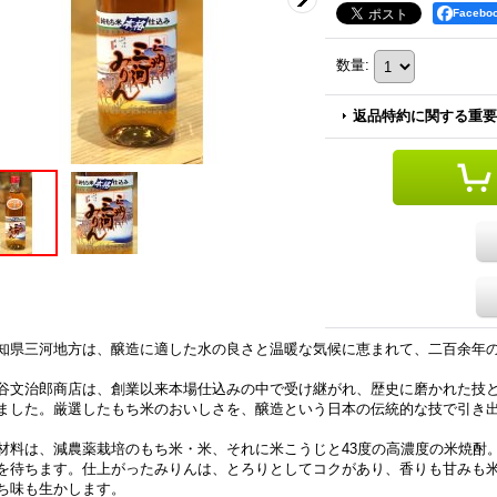
Faceb
数量
:
返品特約に関する重要
知県三河地方は、醸造に適した水の良さと温暖な気候に恵まれて、二百余年
谷文治郎商店は、創業以来本場仕込みの中で受け継がれ、歴史に磨かれた技
ました。厳選したもち米のおいしさを、醸造という日本の伝統的な技で引き
材料は、減農薬栽培のもち米・米、それに米こうじと43度の高濃度の米焼酎
を待ちます。仕上がったみりんは、とろりとしてコクがあり、香りも甘みも
ち味も生かします。