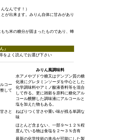
りんなんです！）
ことが出来ます。みりん自体に甘みがあり
はもち米の糖分が固まったものであり、蜂
ん」
等をよく読んでお選び下さい
みりん風調味料
水アメやブドウ糖又はデンプン質の糖
化液にグレタミンソーダを中心とした
ルコー
化学調味料やアミノ酸液香料等を混合
整して
して作る。更に雑穀を原料に糖化アル
コール醗酵した調味液にアルコールと
塩を加えた物もある。
甘さと
ねばりつく甘さや重い味が残る単調な
味
ほとんど含まない、一部９〜１２％程
度んでいる物は食塩を２〜３％含有
最新の化学技術の進歩が可能にした製