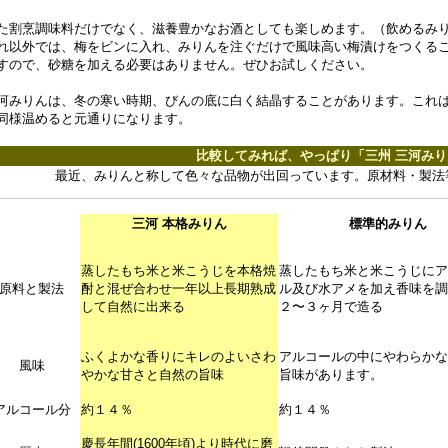
た割烹調味料だけでなく、滋養豊かなお酒としても楽しめます。（飲めるみ
れ以外では、梅をビンに入れ、みりんを注ぐだけで風味高い梅漬けをつくる
すので、砂糖を加える必要はありません。ぜひお試しください。
河みりんは、冬の寒い時期、びんの底に白く結晶することがあります。これ
同様温めると元通りになります。
比較してみれば、やっぱり「三州 三河みり
最近、みりんと称して色々な品物が出回っています。原材料・製法
三河 本格みりん
標準的みりん
蒸したもち米と米こうじを本格焼
蒸したもち米と米こうじにア
原料と製法
酎と混ぜ合わせ一年以上長期熟成
ル及び水アメを加え香味を調
して自然に出来る
２〜３ヶ月で造る
ふくよかな香りにキレのよいさわ
アルコールの中にやわらかな
風味
やかな甘さと自然の旨味
旨味があります。
アルコール分
約１４％
約１４％
慶長年間(1600年頃)より時代に磨