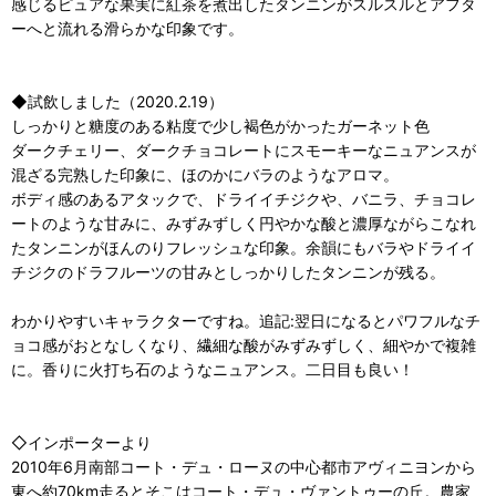
感じるピュアな果実に紅茶を煮出したタンニンがスルスルとアフタ
ーへと流れる滑らかな印象です。
◆試飲しました（2020.2.19）
しっかりと糖度のある粘度で少し褐色がかったガーネット色
ダークチェリー、ダークチョコレートにスモーキーなニュアンスが
混ざる完熟した印象に、ほのかにバラのようなアロマ。
ボディ感のあるアタックで、ドライイチジクや、バニラ、チョコレ
ートのような甘みに、みずみずしく円やかな酸と濃厚ながらこなれ
たタンニンがほんのりフレッシュな印象。余韻にもバラやドライイ
チジクのドラフルーツの甘みとしっかりしたタンニンが残る。
わかりやすいキャラクターですね。追記:翌日になるとパワフルなチ
ョコ感がおとなしくなり、繊細な酸がみずみずしく、細やかで複雑
に。香りに火打ち石のようなニュアンス。二日目も良い！
◇インポーターより
2010年6月南部コート・デュ・ローヌの中心都市アヴィニヨンから
東へ約70km走るとそこはコート・デュ・ヴァントゥーの丘。農家