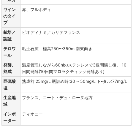
ワイン
赤、フルボディ
のタイ
プ
栽培／
ビオディナミ／カリテフランス
認証
テロワ
粘土石灰 標高250〜350m 南東向き
ール
発酵、
温度管理しながら60hlのステンレスで3週間醸し後、 10
熟成
日間発酵(10日間マロラクティック発酵あり)
亜硫酸
熟成前:25mg/L 瓶詰め時:30 ~ 50mg/L ト-タル:77mg/L
塩
生産地
フランス、コート・デュ・ローヌ地方
域
インポ
ディオニー
ーター