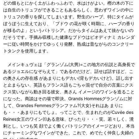
どの畑もとにかく土がふわっふわで、水はけがよい。樫の木の下に
は自生のトリュフができることもあるらしく、思わずワインの中に
トリュフの香りを探してしまいます。野生のハーブ、特にタイムが
ぼうぼうに生えており、「ブドウ の花が咲く時期に、ハーブの香り
が移るのよ」というパトリシア。だからタイムはあえて抜かないの
だそうです。手摘み収穫した健康なブドウはビオディナミ カレンダ
ーに従い時間をかけてゆっくり発酵、熟成は昔ながらのコンクリー
トタンクを使用します。
メインキュヴェは「グランゾム(大男)=この地方の伝説と高身長で
あるジョエルになぞらえて」であるのだけど、話せば話すほど、こ
の奥さんの存在感 があまりにもデカい(背もデカいけど)。話し出す
と止まらない、英語もフランス語もごちゃ混ぜで自分の言葉にクス
クス笑いながら動き回る彼女、奥さん イメージのワインを造ること
になった。商談はその場で即決。Grands Hommesグランゾムに対
して、Grandes Femmesグランファム?(大女)それはあ まりに
も・・・あまりにもでしょ。ってことで、生まれたのがCuvée des
Reines女王のワイン(!)ある意味、ぴったり・・・笑。若々しく、溌
剌とし、いつも笑 顔でよく働くパトリシアのイメージどおり、本当
にチャーミングなワインができた、これで、めでたく仲良し夫婦の