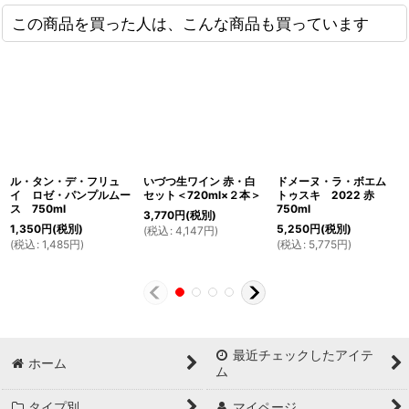
この商品を買った人は、こんな商品も買っています
ル・タン・デ・フリュ
いづつ生ワイン 赤・白
ドメーヌ・ラ・ボエム
イ ロゼ・パンプルムー
セット＜720ml×２本＞
トゥスキ 2022 赤
ス 750ml
750ml
3,770
円
(税別)
1,350
円
(税別)
5,250
円
(税別)
(
税込
:
4,147
円
)
(
税込
:
1,485
円
)
(
税込
:
5,775
円
)
最近チェックしたアイテ
ホーム
ム
タイプ別
マイページ