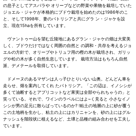
の息子としてアスパラや オリーブなどの野菜や果物を栽培していた
ジョエル・ジャケが本格的にブドウ栽培を始めたのは1986年のこ
と、そして1998年、妻のパトリシアと共にグラ ン・ジャケを設
立、現在15haを所有しています。
ヴァントゥー山を望む丘陵地にあるグラン・ジャケの畑は大変美
しく、ブドウだけではなく周囲の自然と の調和・共存を考えるジョ
エルの方針で、オリーブやトリュフ用の樫の木が栽培され、ガリッ
グや松の木が多く自然生息しています。 栽培方法はもちろん自然
派、デメテールを取得しています。
ドメーヌのあるマザンは人っ子ひとりいない山奥。どんどん車を
走らせ、畑を案内してくれ たパトリシア。「この辺は、イノシシが
多くて油断するとアプリコットなど果実は全部やられちゃうの」と
笑っている。それで、ワインのラベルにはよ~く見ると 小さなイノ
シシが男の足元に散らばっているのか? !粘土の地層の上に砂が覆う
この土地柄を生かし、粘土の上にはカリニャンを、砂の上にはグル
ナッシュを階段状に植えるなど、土壌と品種の組み合わせを工夫し
ています。