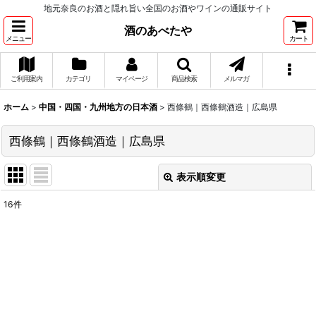
地元奈良のお酒と隠れ旨い全国のお酒やワインの通販サイト
酒のあべたや
メニュー
カート
ご利用案内
カテゴリ
マイページ
商品検索
メルマガ
ホーム
>
中国・四国・九州地方の日本酒
>
西條鶴｜西條鶴酒造｜広島県
西條鶴｜西條鶴酒造｜広島県
表示順変更
閉じる
16
件
表示数
:
並び順
:
絞り込む