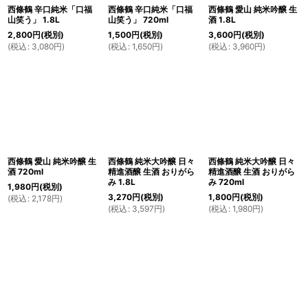
西條鶴 辛口純米「口福
西條鶴 辛口純米「口福
西條鶴 愛山 純米吟醸 生
山笑う」 1.8L
山笑う」 720ml
酒 1.8L
2,800
円
(税別)
1,500
円
(税別)
3,600
円
(税別)
(
税込
:
3,080
円
)
(
税込
:
1,650
円
)
(
税込
:
3,960
円
)
西條鶴 愛山 純米吟醸 生
西條鶴 純米大吟醸 日々
西條鶴 純米大吟醸 日々
酒 720ml
精進酒醸 生酒 おりがら
精進酒醸 生酒 おりがら
み 1.8L
み 720ml
1,980
円
(税別)
3,270
円
(税別)
1,800
円
(税別)
(
税込
:
2,178
円
)
(
税込
:
3,597
円
)
(
税込
:
1,980
円
)