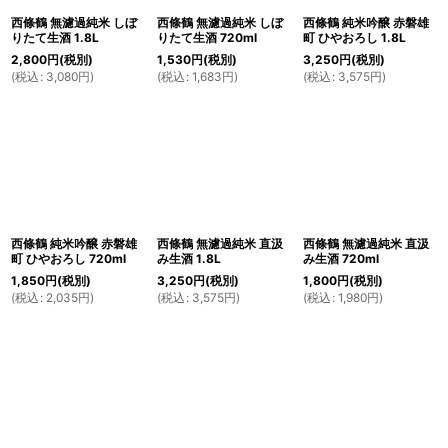
西條鶴 無濾過純米 しぼ
西條鶴 無濾過純米 しぼ
西條鶴 純米吟醸 赤磐雄
りたて生酒 1.8L
りたて生酒 720ml
町 ひやおろし 1.8L
2,800
円
(税別)
1,530
円
(税別)
3,250
円
(税別)
(
税込
:
3,080
円
)
(
税込
:
1,683
円
)
(
税込
:
3,575
円
)
西條鶴 純米吟醸 赤磐雄
西條鶴 無濾過純米 直汲
西條鶴 無濾過純米 直汲
町 ひやおろし 720ml
み生酒 1.8L
み生酒 720ml
1,850
円
(税別)
3,250
円
(税別)
1,800
円
(税別)
(
税込
:
2,035
円
)
(
税込
:
3,575
円
)
(
税込
:
1,980
円
)