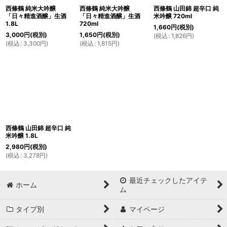
西條鶴 純米大吟醸
西條鶴 純米大吟醸
西條鶴 山田錦 超辛口 純
「日々精進酒醸」生酒
「日々精進酒醸」生酒
米吟醸 720ml
1.8L
720ml
1,660
円
(税別)
3,000
円
(税別)
1,650
円
(税別)
(
税込
:
1,826
円
)
(
税込
:
3,300
円
)
(
税込
:
1,815
円
)
西條鶴 山田錦 超辛口 純
米吟醸 1.8L
2,980
円
(税別)
(
税込
:
3,278
円
)
最近チェックしたアイテ
ホーム
ム
タイプ別
マイページ