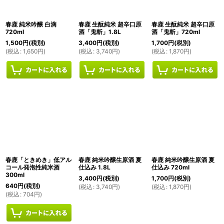
春鹿 純米吟醸 白滴
春鹿 生酛純米 超辛口原
春鹿 生酛純米 超辛口原
720ml
酒「鬼斬」1.8L
酒「鬼斬」720ml
1,500
円
(税別)
3,400
円
(税別)
1,700
円
(税別)
(
税込
:
1,650
円
)
(
税込
:
3,740
円
)
(
税込
:
1,870
円
)
春鹿「ときめき」低アル
春鹿 純米吟醸生原酒 夏
春鹿 純米吟醸生原酒 夏
コール発泡性純米酒
仕込み 1.8L
仕込み 720ml
300ml
3,400
円
(税別)
1,700
円
(税別)
640
円
(税別)
(
税込
:
3,740
円
)
(
税込
:
1,870
円
)
(
税込
:
704
円
)