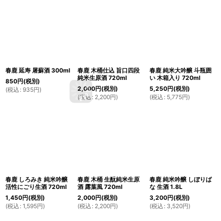
春鹿 延寿 屠蘇酒 300ml
春鹿 木桶仕込 旨口四段
春鹿 純米大吟醸 斗瓶囲
純米生原酒 720ml
い 木箱入り 720ml
850
円
(税別)
2,000
円
(税別)
5,250
円
(税別)
(
税込
:
935
円
)
(
税込
:
2,200
円
)
(
税込
:
5,775
円
)
春鹿 しろみき 純米吟醸
春鹿 木桶 生酛純米生原
春鹿 純米吟醸 しぼりば
活性にごり生酒 720ml
酒 露葉風 720ml
な 生酒 1.8L
1,450
円
(税別)
2,000
円
(税別)
3,200
円
(税別)
(
税込
:
1,595
円
)
(
税込
:
2,200
円
)
(
税込
:
3,520
円
)