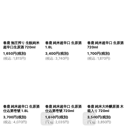
春鹿 無圧搾り 生酛純米
春鹿 純米超辛口 生原酒
春鹿 純米超辛口 生原酒
超辛口生原酒 720ml
1.8L
720ml
1,650
円
(税別)
3,400
円
(税別)
1,700
円
(税別)
(
税込
:
1,815
円
)
(
税込
:
3,740
円
)
(
税込
:
1,870
円
)
春鹿 純米超辛口 生原酒
春鹿 純米超辛口 生原酒
春鹿 純米大吟醸原酒 木
仕込第壱號 1.8L
仕込第壱號 720ml
箱入り 720ml
3,700
円
(税別)
1,850
円
(税別)
3,500
円
(税別)
(
税込
:
4,070
円
)
(
税込
:
2,035
円
)
(
税込
:
3,850
円
)