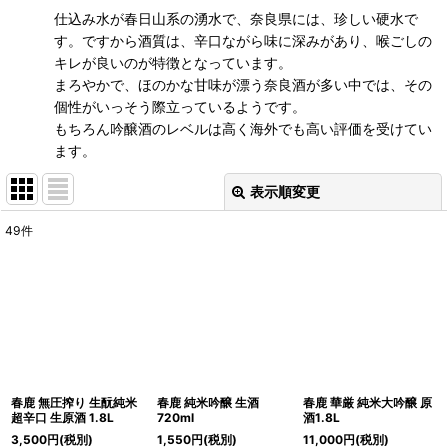
仕込み水が春日山系の湧水で、奈良県には、珍しい硬水で
す。ですから酒質は、辛口ながら味に深みがあり、喉ごしの
キレが良いのが特徴となっています。
まろやかで、ほのかな甘味が漂う奈良酒が多い中では、その
個性がいっそう際立っているようです。
もちろん吟醸酒のレベルは高く海外でも高い評価を受けてい
ます。
表示順変更
閉じる
49
件
表示数
:
並び順
:
絞り込む
春鹿 無圧搾り 生酛純米
春鹿 純米吟醸 生酒
春鹿 華厳 純米大吟醸 原
超辛口 生原酒 1.8L
720ml
酒1.8L
3,500
円
(税別)
1,550
円
(税別)
11,000
円
(税別)