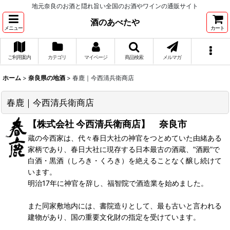
地元奈良のお酒と隠れ旨い全国のお酒やワインの通販サイト
酒のあべたや
メニュー
カート
ご利用案内
カテゴリ
マイページ
商品検索
メルマガ
ホーム
>
奈良県の地酒
>
春鹿｜今西清兵衛商店
春鹿｜今西清兵衛商店
【株式会社 今西清兵衛商店】 奈良市
蔵の今西家は、代々春日大社の神官をつとめていた由緒ある
家柄であり、春日大社に現存する日本最古の酒蔵、”酒殿”で
白酒・黒酒（しろき・くろき）を絶えることなく醸し続けて
います。
明治17年に神官を辞し、福智院で酒造業を始めました。
また同家敷地内には、書院造りとして、最も古いと言われる
建物があり、国の重要文化財の指定を受けています。