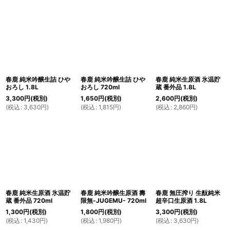
春鹿 純米吟醸生詰 ひや
春鹿 純米吟醸生詰 ひや
春鹿 純米生原酒 氷温貯
おろし 1.8L
おろし 720ml
蔵 番外品 1.8L
3,300
円
(税別)
1,650
円
(税別)
2,600
円
(税別)
(
税込
:
3,630
円
)
(
税込
:
1,815
円
)
(
税込
:
2,860
円
)
春鹿 純米生原酒 氷温貯
春鹿 純米吟醸生原酒 壽
春鹿 無圧搾り 生酛純米
蔵 番外品 720ml
限無-JUGEMU- 720ml
超辛口生原酒 1.8L
1,300
円
(税別)
1,800
円
(税別)
3,300
円
(税別)
(
税込
:
1,430
円
)
(
税込
:
1,980
円
)
(
税込
:
3,630
円
)