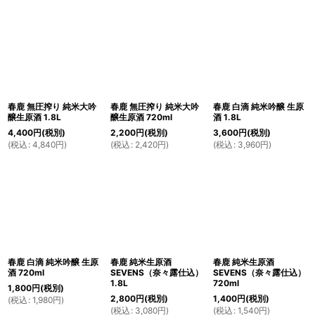
春鹿 無圧搾り 純米大吟
春鹿 無圧搾り 純米大吟
春鹿 白滴 純米吟醸 生原
醸生原酒 1.8L
醸生原酒 720ml
酒 1.8L
4,400
円
(税別)
2,200
円
(税別)
3,600
円
(税別)
(
税込
:
4,840
円
)
(
税込
:
2,420
円
)
(
税込
:
3,960
円
)
春鹿 白滴 純米吟醸 生原
春鹿 純米生原酒
春鹿 純米生原酒
酒 720ml
SEVENS（奈々露仕込）
SEVENS（奈々露仕込）
1.8L
720ml
1,800
円
(税別)
2,800
円
(税別)
1,400
円
(税別)
(
税込
:
1,980
円
)
(
税込
:
3,080
円
)
(
税込
:
1,540
円
)