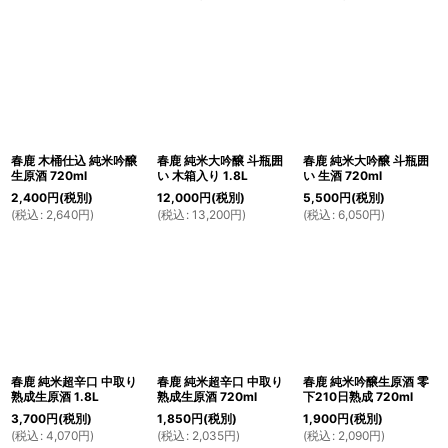
春鹿 木桶仕込 純米吟醸
春鹿 純米大吟醸 斗瓶囲
春鹿 純米大吟醸 斗瓶囲
生原酒 720ml
い 木箱入り 1.8L
い 生酒 720ml
2,400
円
(税別)
12,000
円
(税別)
5,500
円
(税別)
(
税込
:
2,640
円
)
(
税込
:
13,200
円
)
(
税込
:
6,050
円
)
春鹿 純米超辛口 中取り
春鹿 純米超辛口 中取り
春鹿 純米吟醸生原酒 零
熟成生原酒 1.8L
熟成生原酒 720ml
下210日熟成 720ml
3,700
円
(税別)
1,850
円
(税別)
1,900
円
(税別)
(
税込
:
4,070
円
)
(
税込
:
2,035
円
)
(
税込
:
2,090
円
)