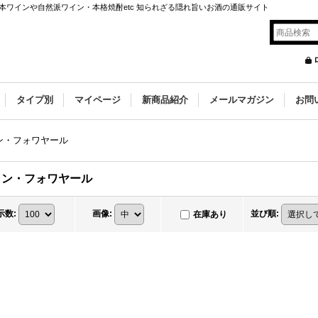
ワインや自然派ワイン・本格焼酎etc 知られざる隠れ旨いお酒の通販サイト
タイプ別
マイページ
新商品紹介
メールマガジン
お問
ン・フォワヤール
ャン・フォワヤール
示数
:
画像
:
並び順
:
在庫あり