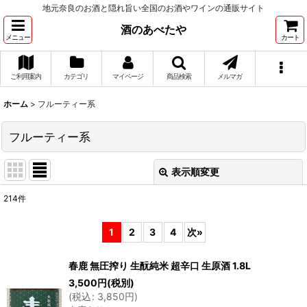
地元奈良のお酒と隠れ旨い全国のお酒やワインの通販サイト
酒のあべたや
メニュー
カート
ご利用案内
カテゴリ
マイページ
商品検索
メルマガ
ホーム
>
フルーティー系
フルーティー系
表示順変更
閉じる
214
件
表示数
:
1
2
3
4
次
»
並び順
:
春鹿 無圧搾り 生酛純米 超辛口 生原酒 1.8L
3,500
円
(税別)
絞り込む
(
税込
:
3,850
円
)