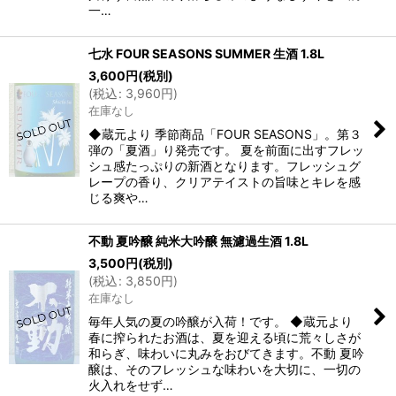
一…
七水 FOUR SEASONS SUMMER 生酒 1.8L
3,600
円
(税別)
(
税込
:
3,960
円
)
在庫なし
◆蔵元より 季節商品「FOUR SEASONS」。第３
弾の「夏酒」り発売です。 夏を前面に出すフレッ
シュ感たっぷりの新酒となります。フレッシュグ
レープの香り、クリアテイストの旨味とキレを感
じる爽や…
不動 夏吟醸 純米大吟醸 無濾過生酒 1.8L
3,500
円
(税別)
(
税込
:
3,850
円
)
在庫なし
毎年人気の夏の吟醸が入荷！です。 ◆蔵元より
春に搾られたお酒は、夏を迎える頃に荒々しさが
和らぎ、味わいに丸みをおびてきます。不動 夏吟
醸は、そのフレッシュな味わいを大切に、一切の
火入れをせず…