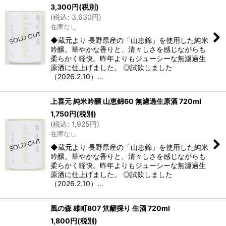
3,300
円
(税別)
(
税込
:
3,630
円
)
在庫なし
◆蔵元より 長野県産の「山恵錦」を使用した純米
吟醸。華やかな香りと、清々しさを感じながらも
柔らかく軽快。昨年よりもジューシーな無濾過生
原酒に仕上げました。 ◎試飲しました
（2026.2.10）…
上喜元 純米吟醸 山恵錦60 無濾過生原酒 720ml
1,750
円
(税別)
(
税込
:
1,925
円
)
在庫なし
◆蔵元より 長野県産の「山恵錦」を使用した純米
吟醸。華やかな香りと、清々しさを感じながらも
柔らかく軽快。昨年よりもジューシーな無濾過生
原酒に仕上げました。 ◎試飲しました
（2026.2.10）…
風の森 雄町807 笊籬採り 生酒 720ml
1,800
円
(税別)