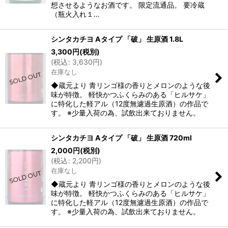
想させるようなお酒です。 限定流通品。 要冷蔵
（瓶火入れ１…
シンタカチヨ Aタイプ 「破」 生原酒 1.8L
3,300
円
(税別)
(
税込
:
3,630
円
)
在庫なし
◆蔵元より 青リンゴ様の香りとメロンのような後
味が特徴。 軽快かつふくらみのある「ヒルサケ」
に特化した軽アル（12度無濾過生原酒）の作品で
す。 ※少量入荷の為、試飲出来ておりません。
シンタカチヨ Aタイプ 「破」 生原酒 720ml
2,000
円
(税別)
(
税込
:
2,200
円
)
在庫なし
◆蔵元より 青リンゴ様の香りとメロンのような後
味が特徴。 軽快かつふくらみのある「ヒルサケ」
に特化した軽アル（12度無濾過生原酒）の作品で
す。 ※少量入荷の為、試飲出来ておりません。