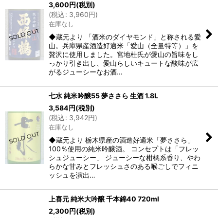
3,600
円
(税別)
(
税込
:
3,960
円
)
在庫なし
◆蔵元より 「酒米のダイヤモンド」と称される愛
山。兵庫県産酒造好適米「愛山（全量特等）」を
贅沢に使用しました。宮地杜氏が愛山の旨味をし
っかり引き出し、愛山らしいキュートな酸味が広
がるジューシーなお酒…
七水 純米吟醸55 夢ささら 生酒 1.8L
3,584
円
(税別)
(
税込
:
3,942
円
)
在庫なし
◆蔵元より 栃木県産の酒造好適米「夢ささら」
100％使用の純米吟醸酒。 コンセプトは「フレッ
シュジューシー」 ジューシーな柑橘系香り、やわ
らかな甘みとフレッシュさのある喉ごしでフィニ
ッシュを演出…
上喜元 純米大吟醸 千本錦40 720ml
2,300
円
(税別)