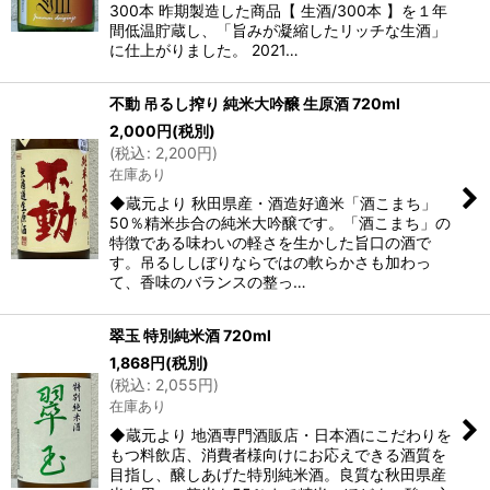
300本 昨期製造した商品【 生酒/300本 】を１年
間低温貯蔵し、「旨みが凝縮したリッチな生酒」
に仕上がりました。 2021…
不動 吊るし搾り 純米大吟醸 生原酒 720ml
2,000
円
(税別)
(
税込
:
2,200
円
)
在庫あり
◆蔵元より 秋田県産・酒造好適米「酒こまち」
50％精米歩合の純米大吟醸です。「酒こまち」の
特徴である味わいの軽さを生かした旨口の酒で
す。吊るししぼりならではの軟らかさも加わっ
て、香味のバランスの整っ…
翠玉 特別純米酒 720ml
1,868
円
(税別)
(
税込
:
2,055
円
)
在庫あり
◆蔵元より 地酒専門酒販店・日本酒にこだわりを
もつ料飲店、消費者様向けにお応えできる酒質を
目指し、醸しあげた特別純米酒。良質な秋田県産