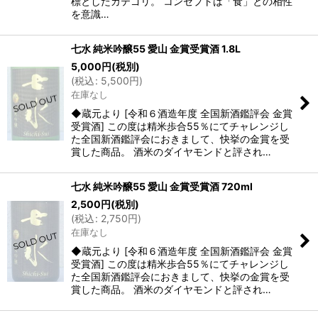
標としたカテゴリ。 コンセプトは「食」との相性
を意識…
七水 純米吟醸55 愛山 金賞受賞酒 1.8L
5,000
円
(税別)
(
税込
:
5,500
円
)
在庫なし
◆蔵元より [令和６酒造年度 全国新酒鑑評会 金賞
受賞酒] この度は精米歩合55％にてチャレンジし
た全国新酒鑑評会におきまして、快挙の金賞を受
賞した商品。 酒米のダイヤモンドと評され…
七水 純米吟醸55 愛山 金賞受賞酒 720ml
2,500
円
(税別)
(
税込
:
2,750
円
)
在庫なし
◆蔵元より [令和６酒造年度 全国新酒鑑評会 金賞
受賞酒] この度は精米歩合55％にてチャレンジし
た全国新酒鑑評会におきまして、快挙の金賞を受
賞した商品。 酒米のダイヤモンドと評され…