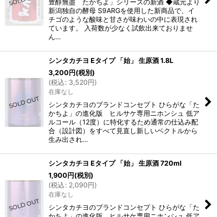
豊醇無盡 たかちよ」シリーズの新酒 ◆蔵元より
新潟独自の酵母 S9ARGを使用した新商品で、イ
チゴのような酸味と甘さが味わいの中に表現され
ています。 入荷数が少なく試飲出来ておりませ
ん…
シンタカチヨ Eタイプ 「始」 生原酒 1.8L
3,200
円
(税別)
(
税込
:
3,520
円
)
在庫なし
シンタカチヨのブランドコンセプト ひらがな「た
かちよ」の進化版 ヒルサケ専用ニホンシュ 低ア
ルコール（12度）に特化するため通常の仕込み配
合（設計図）をすべて見直し新しいベクトルから
生み出され…
シンタカチヨ Eタイプ 「始」 生原酒 720ml
1,900
円
(税別)
(
税込
:
2,090
円
)
在庫なし
シンタカチヨのブランドコンセプト ひらがな「た
かちよ」の進化版 ヒルサケ専用ニホンシュ 低ア