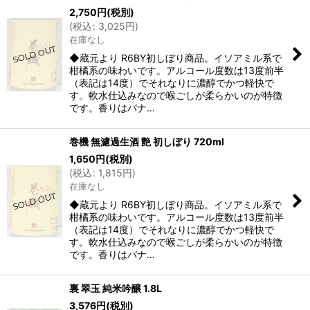
2,750
円
(税別)
(
税込
:
3,025
円
)
在庫なし
◆蔵元より R6BY初しぼり商品。イソアミル系で
柑橘系の味わいです。アルコール度数は13度前半
（表記は14度）でそれなりに濃醇でかつ軽快で
す。軟水仕込みなので喉ごしが柔らかいのが特徴
です。香りはバナ…
巻機 無濾過生酒 艶 初しぼり 720ml
1,650
円
(税別)
(
税込
:
1,815
円
)
在庫なし
◆蔵元より R6BY初しぼり商品。イソアミル系で
柑橘系の味わいです。アルコール度数は13度前半
（表記は14度）でそれなりに濃醇でかつ軽快で
す。軟水仕込みなので喉ごしが柔らかいのが特徴
です。香りはバナ…
裏 翠玉 純米吟醸 1.8L
3,576
円
(税別)