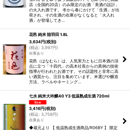
店（全国約20店）のみ限定のお酒「美酒の設計」
の火入れ酒です。 冬から春にかけて「生酒」が出
荷され、その生酒の在庫がなくなると「火入れ
酒」が登場してき…
花邑 純米 陸羽田 1.8L
3,634
円
(税別)
(
税込
:
3,997
円
)
在庫あり
花邑（はなむら）は、人気実力ともに日本酒の頂
点に立つ「十四代」の高木社長からの異例の技術
指導が行われたお酒です。その話題性と非常に高
い酒質から、注目を集めています。米選びや醸造
方法、ラベルやネーミング…
七水 純米大吟醸40 Y3 低温熟成生酒 720ml
3,416
円
(税別)
(
税込
:
3,758
円
)
在庫あり
◆蔵元より 【 低温熟成生酒商品/R06BY 】 限定