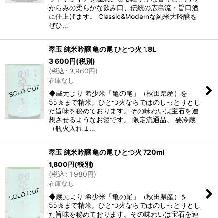
がらみの柔らかな飲み口、伝統の広島流・旨口酒
に仕上げます。 Classic&Modernな純米大吟醸を
ぜひ…
翠玉 純米吟醸 亀の尾 ひとつ火 1.8L
3,600
円
(税別)
(
税込
:
3,960
円
)
在庫なし
◆蔵元より 希少米「亀の尾」（秋田県産）を
55％まで精米。ひとつ火ならではのしっとりとし
た旨味を秘めております。その味わいは宝石を連
想させるようなお酒です。 限定流通品。 要冷蔵
（瓶火入れ１…
翠玉 純米吟醸 亀の尾 ひとつ火 720ml
1,800
円
(税別)
(
税込
:
1,980
円
)
在庫なし
◆蔵元より 希少米「亀の尾」（秋田県産）を
55％まで精米。ひとつ火ならではのしっとりとし
た旨味を秘めております。その味わいは宝石を連