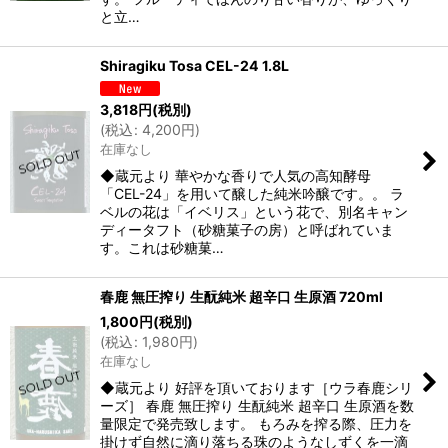
と立…
Shiragiku Tosa CEL-24 1.8L
3,818
円
(税別)
(
税込
:
4,200
円
)
在庫なし
◆蔵元より 華やかな香りで人気の高知酵母
「CEL-24」を用いて醸した純米吟醸です。。 ラ
ベルの花は「イベリス」という花で、別名キャン
ディータフト（砂糖菓子の房）と呼ばれていま
す。これは砂糖菓…
春鹿 無圧搾り 生酛純米 超辛口 生原酒 720ml
1,800
円
(税別)
(
税込
:
1,980
円
)
在庫なし
◆蔵元より 好評を頂いております［ウラ春鹿シリ
ーズ］ 春鹿 無圧搾り 生酛純米 超辛口 生原酒を数
量限定で発売致します。 もろみを搾る際、圧力を
掛けず自然に滴り落ちる珠のようなしずくを一滴