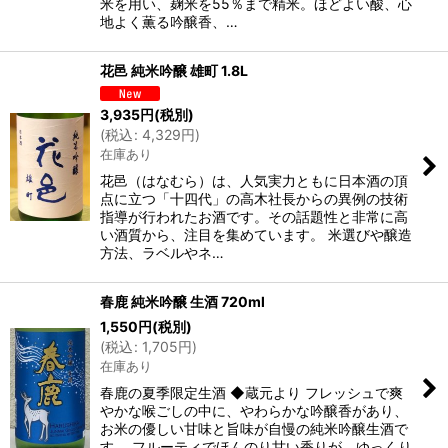
米を用い、麹米を55％まで精米。ほどよい酸、心
地よく薫る吟醸香、…
花邑 純米吟醸 雄町 1.8L
3,935
円
(税別)
(
税込
:
4,329
円
)
在庫あり
花邑（はなむら）は、人気実力ともに日本酒の頂
点に立つ「十四代」の高木社長からの異例の技術
指導が行われたお酒です。その話題性と非常に高
い酒質から、注目を集めています。 米選びや醸造
方法、ラベルやネ…
春鹿 純米吟醸 生酒 720ml
1,550
円
(税別)
(
税込
:
1,705
円
)
在庫あり
春鹿の夏季限定生酒 ◆蔵元より フレッシュで爽
やかな喉ごしの中に、やわらかな吟醸香があり、
お米の優しい甘味と旨味が自慢の純米吟醸生酒で
す。 フルーティでほんのり甘い香りが、ゆっくり