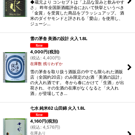
◆蔵元より コンセプトは「上品な旨みと飲みやす
さ」 昨年全国新酒鑑評会において快挙というべき
「金賞」を受賞した商品をブラッシュアップ。 酒
米のダイヤモンドと評される「愛山」を使用し、
ジューシ…
雪の茅舎 美酒の設計 火入 1.8L
4,000
円
(税別)
(
税込
:
4,400
円
)
在庫数 残りわずか
雪の茅舎を取り扱う酒販店の中でも限られた酒販
店（全国約20店）のみ限定のお酒「美酒の設計」
の火入れ酒です。 冬から春にかけて「生酒」が出
荷され、その生酒の在庫がなくなると「火入れ
酒」が登場してき…
七水 純米62 山田錦 火入 1.8L
4,160
円
(税別)
(
税込
:
4,576
円
)
在庫あり