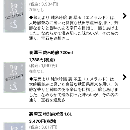
(
税込
:
3,934
円
)
在庫なし
◆蔵元より 純米吟醸 裏 翠玉〈エメラルド〉は、
大吟醸並みに磨いた良質な秋田県産米を用い、芳
醇な香りと旨味のある辛口を目指し、醸しあげま
した。なめらかで澄み切った味わいが、その名の
通り、宝石を連想さ…
裏 翠玉 純米吟醸 720ml
1,788
円
(税別)
(
税込
:
1,967
円
)
在庫なし
◆蔵元より 純米吟醸 裏 翠玉〈エメラルド〉は、
大吟醸並みに磨いた良質な秋田県産米を用い、芳
醇な香りと旨味のある辛口を目指し、醸しあげま
した。なめらかで澄み切った味わいが、その名の
通り、宝石を連想さ…
裏 翠玉 特別純米酒 1.8L
3,470
円
(税別)
(
税込
:
3,817
円
)