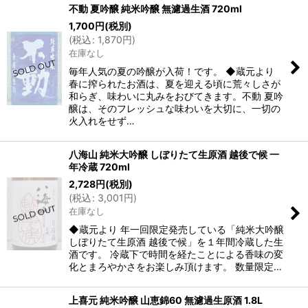
不動 夏吟醸 純米吟醸 無濾過生酒 720ml
1,700
円
(税別)
(
税込
:
1,870
円
)
在庫なし
毎年人気の夏の吟醸が入荷！です。 ◆蔵元より
春に搾られたお酒は、夏を迎える頃に荒々しさが
和らぎ、味わいに丸みをおびてきます。不動 夏吟
醸は、そのフレッシュな味わいを大切に、一切の
火入れをせず…
八海山 純米大吟醸 しぼりたて生原酒 越後で候 一
年冷蔵 720ml
2,728
円
(税別)
(
税込
:
3,001
円
)
在庫なし
◆蔵元より 年一回限定発売している「純米大吟醸
しぼりたて生原酒 越後で候」を１年間冷蔵した生
酒です。 冷蔵下で時間を経たことによる香味の変
化とまろやかさをお楽しみ頂けます。 数量限定…
上喜元 純米吟醸 山恵錦60 無濾過生原酒 1.8L