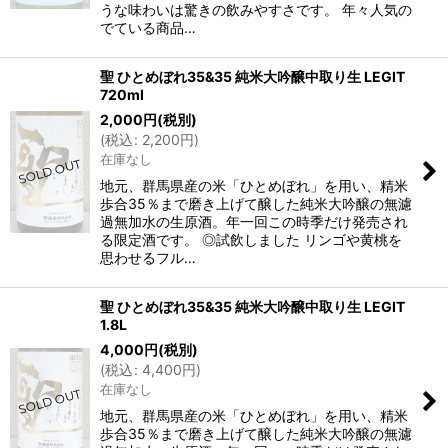
うな味わいは驚きの飲みやすさです。 年々人気の
でている商品…
聖 ひとめぼれ35&35 純米大吟醸中取り生 LEGIT
720ml
2,000
円
(税別)
(
税込
:
2,200
円
)
在庫なし
地元、群馬県産の米「ひとめぼれ」を用い、精米
歩合35％まで磨き上げて醸した純米大吟醸の無濾
過無加水の生原酒。年一回この時季だけ発売され
る限定酒です。 ◎試飲しました リンゴや黄桃を
思わせるフル…
聖 ひとめぼれ35&35 純米大吟醸中取り生 LEGIT
1.8L
4,000
円
(税別)
(
税込
:
4,400
円
)
在庫なし
地元、群馬県産の米「ひとめぼれ」を用い、精米
歩合35％まで磨き上げて醸した純米大吟醸の無濾