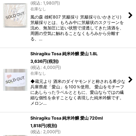
(
税込
:
1,980
円
)
在庫なし
風の森 雄町807 笊籬採り 笊籬採り(いかきどり)
笊籬採りとは、もろみ中に笊籬状のスクリーンを
沈め、無加圧に近い状態で浸透してきた清酒を、
周囲の空気に触れることなくもろみから分離す
る、…
Shiragiku Tosa 純米吟醸 愛山 1.8L
3,636
円
(税別)
(
税込
:
4,000
円
)
在庫なし
◆蔵元より 酒米のダイヤモンドと称される希少な
兵庫県産「愛山」を100％使用。 愛山をモチーフ
にあしらったラベルとともに、愛山ならではの繊
細な個性を余すことなく表現した純米吟醸です。
メロン…
Shiragiku Tosa 純米吟醸 愛山 720ml
1,818
円
(税別)
(
税込
:
2,000
円
)