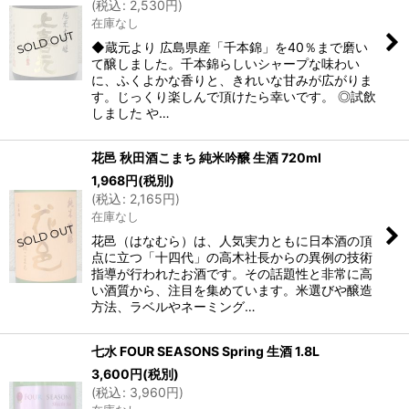
(
税込
:
2,530
円
)
在庫なし
◆蔵元より 広島県産「千本錦」を40％まで磨い
て醸しました。千本錦らしいシャープな味わい
に、ふくよかな香りと、きれいな甘みが広がりま
す。じっくり楽しんで頂けたら幸いです。 ◎試飲
しました や…
花邑 秋田酒こまち 純米吟醸 生酒 720ml
1,968
円
(税別)
(
税込
:
2,165
円
)
在庫なし
花邑（はなむら）は、人気実力ともに日本酒の頂
点に立つ「十四代」の高木社長からの異例の技術
指導が行われたお酒です。その話題性と非常に高
い酒質から、注目を集めています。米選びや醸造
方法、ラベルやネーミング…
七水 FOUR SEASONS Spring 生酒 1.8L
3,600
円
(税別)
(
税込
:
3,960
円
)