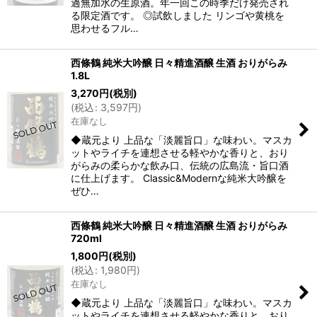
過無加水の生原酒。年一回この時季だけ発売され
る限定酒です。 ◎試飲しました リンゴや黄桃を
思わせるフル…
西條鶴 純米大吟醸 日々精進酒醸 生酒 おりがらみ
1.8L
3,270
円
(税別)
(
税込
:
3,597
円
)
在庫なし
◆蔵元より 上品な「淡麗旨口」な味わい。マスカ
ットやライチを連想させる軽やかな香りと、おり
がらみの柔らかな飲み口、伝統の広島流・旨口酒
に仕上げます。 Classic&Modernな純米大吟醸を
ぜひ…
西條鶴 純米大吟醸 日々精進酒醸 生酒 おりがらみ
720ml
1,800
円
(税別)
(
税込
:
1,980
円
)
在庫なし
◆蔵元より 上品な「淡麗旨口」な味わい。マスカ
ットやライチを連想させる軽やかな香りと、おり