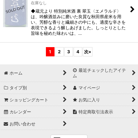
在庫なし
◆蔵元より 特別純米酒 裏 翠玉〈エメラルド〉
は、吟醸酒並みに磨いた良質な秋田県産米を用
い、芳醇な香りと繊細さの中にも、適度な辛さを
表現できるよう醸しあげました。しっとりとした
旨味を秘めた味わいは、…
1
2
3
4
次
»
最近チェックしたアイテ
ホーム
ム
タイプ別
マイページ
ショッピングカート
お気に入り
カレンダー
特定商取引法表示
お問い合わせ