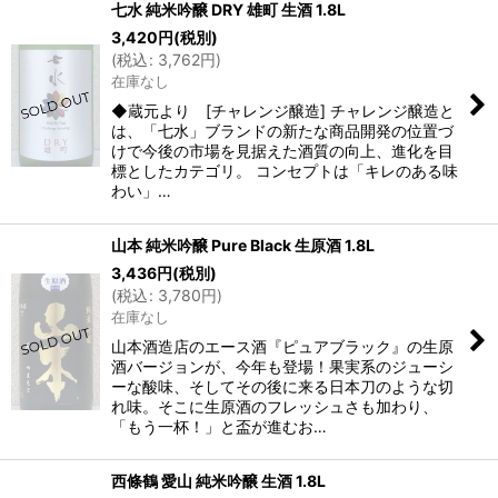
七水 純米吟醸 DRY 雄町 生酒 1.8L
3,420
円
(税別)
(
税込
:
3,762
円
)
在庫なし
◆蔵元より [チャレンジ醸造] チャレンジ醸造と
は、「七水」ブランドの新たな商品開発の位置づ
けで今後の市場を見据えた酒質の向上、進化を目
標としたカテゴリ。 コンセプトは「キレのある味
わい」…
山本 純米吟醸 Pure Black 生原酒 1.8L
3,436
円
(税別)
(
税込
:
3,780
円
)
在庫なし
山本酒造店のエース酒『ピュアブラック』の生原
酒バージョンが、今年も登場！果実系のジューシ
ーな酸味、そしてその後に来る日本刀のような切
れ味。そこに生原酒のフレッシュさも加わり、
「もう一杯！」と盃が進むお…
西條鶴 愛山 純米吟醸 生酒 1.8L