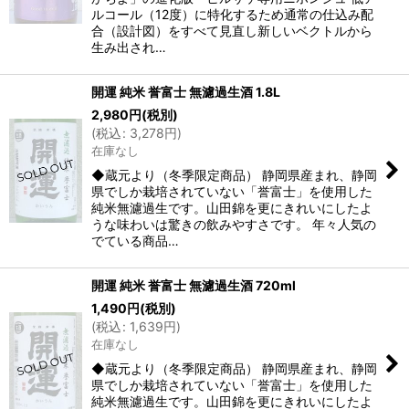
ルコール（12度）に特化するため通常の仕込み配
合（設計図）をすべて見直し新しいベクトルから
生み出され…
開運 純米 誉富士 無濾過生酒 1.8L
2,980
円
(税別)
(
税込
:
3,278
円
)
在庫なし
◆蔵元より（冬季限定商品） 静岡県産まれ、静岡
県でしか栽培されていない「誉富士」を使用した
純米無濾過生です。山田錦を更にきれいにしたよ
うな味わいは驚きの飲みやすさです。 年々人気の
でている商品…
開運 純米 誉富士 無濾過生酒 720ml
1,490
円
(税別)
(
税込
:
1,639
円
)
在庫なし
◆蔵元より（冬季限定商品） 静岡県産まれ、静岡
県でしか栽培されていない「誉富士」を使用した
純米無濾過生です。山田錦を更にきれいにしたよ