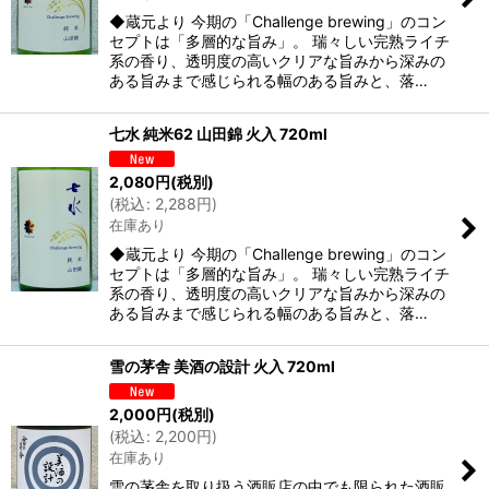
◆蔵元より 今期の「Challenge brewing」のコン
セプトは「多層的な旨み」。 瑞々しい完熟ライチ
系の香り、透明度の高いクリアな旨みから深みの
ある旨みまで感じられる幅のある旨みと、落…
七水 純米62 山田錦 火入 720ml
2,080
円
(税別)
(
税込
:
2,288
円
)
在庫あり
◆蔵元より 今期の「Challenge brewing」のコン
セプトは「多層的な旨み」。 瑞々しい完熟ライチ
系の香り、透明度の高いクリアな旨みから深みの
ある旨みまで感じられる幅のある旨みと、落…
雪の茅舎 美酒の設計 火入 720ml
2,000
円
(税別)
(
税込
:
2,200
円
)
在庫あり
雪の茅舎を取り扱う酒販店の中でも限られた酒販