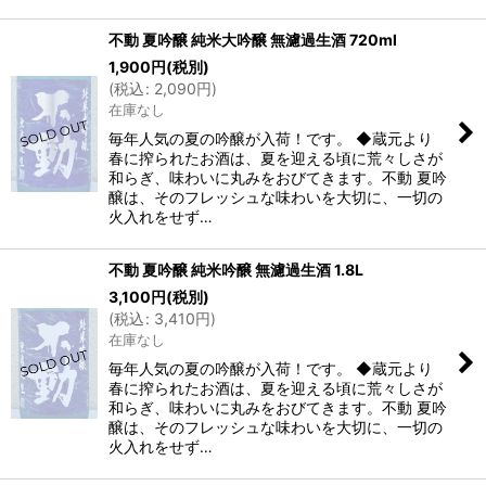
不動 夏吟醸 純米大吟醸 無濾過生酒 720ml
1,900
円
(税別)
(
税込
:
2,090
円
)
在庫なし
毎年人気の夏の吟醸が入荷！です。 ◆蔵元より
春に搾られたお酒は、夏を迎える頃に荒々しさが
和らぎ、味わいに丸みをおびてきます。不動 夏吟
醸は、そのフレッシュな味わいを大切に、一切の
火入れをせず…
不動 夏吟醸 純米吟醸 無濾過生酒 1.8L
3,100
円
(税別)
(
税込
:
3,410
円
)
在庫なし
毎年人気の夏の吟醸が入荷！です。 ◆蔵元より
春に搾られたお酒は、夏を迎える頃に荒々しさが
和らぎ、味わいに丸みをおびてきます。不動 夏吟
醸は、そのフレッシュな味わいを大切に、一切の
火入れをせず…