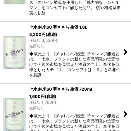
ズ」のワイン酵母を使用した「魅力的な＝シャル
マン」をコンセプトに醸した商品。 桃や柑橘系果
実の甘酸…
七水 純米60 夢ささら 生酒 1.8L
3,200
円
(税別)
(
税込
:
3,520
円
)
在庫なし
◆蔵元より [チャレンジ醸造] チャレンジ醸造と
は、「七水」ブランドの新たな商品開発の位置づ
けで今後の市場を見据えた酒質の向上、進化を目
標としたカテゴリ。 コンセプトは「食」との相性
を意識…
七水 純米60 夢ささら 生酒 720ml
1,600
円
(税別)
(
税込
:
1,760
円
)
在庫なし
◆蔵元より [チャレンジ醸造] チャレンジ醸造と
は、「七水」ブランドの新たな商品開発の位置づ
けで今後の市場を見据えた酒質の向上、進化を目