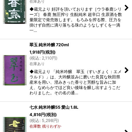
在庫あり
◆蔵元より 好評を頂いております［ウラ春鹿シリ
ーズ］ 春鹿 無圧搾り 生酛純米 超辛口 生原酒を数
量限定で発売致します。 もろみを搾る際、圧力を
掛けず自然に滴り落ちる珠のようなしずくを一滴
一…
翠玉 純米吟醸 720ml
1,918
円
(税別)
(
税込
:
2,110
円
)
在庫あり
◆蔵元より 「純米吟醸 翠玉（すいぎょく：エメ
ラルド）」は、大吟醸並みに磨いた良質な秋田県
産米を用い、澄みきった香りと芳醇な旨みに加
え、なめらかでほど良い後味を醸し出すようこだ
わりました。その名の通…
七水 純米吟醸55 愛山 1.8L
4,816
円
(税別)
(
税込
:
5,298
円
)
在庫数 残りわずか