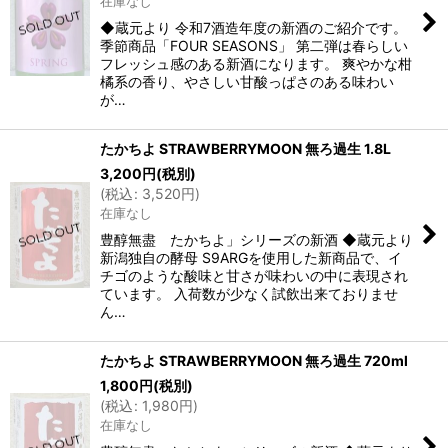
在庫なし
◆蔵元より 令和7酒造年度の新酒のご紹介です。
季節商品「FOUR SEASONS」 第二弾は春らしい
フレッシュ感のある新酒になります。 爽やかな柑
橘系の香り、やさしい甘酸っぱさのある味わい
が…
たかちよ STRAWBERRYMOON 無ろ過生 1.8L
3,200
円
(税別)
(
税込
:
3,520
円
)
在庫なし
豊醇無盡 たかちよ」シリーズの新酒 ◆蔵元より
新潟独自の酵母 S9ARGを使用した新商品で、イ
チゴのような酸味と甘さが味わいの中に表現され
ています。 入荷数が少なく試飲出来ておりませ
ん…
たかちよ STRAWBERRYMOON 無ろ過生 720ml
1,800
円
(税別)
(
税込
:
1,980
円
)
在庫なし