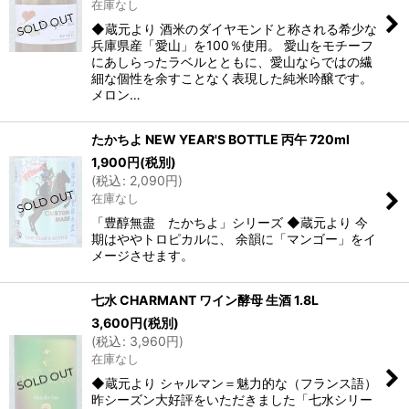
在庫なし
◆蔵元より 酒米のダイヤモンドと称される希少な
兵庫県産「愛山」を100％使用。 愛山をモチーフ
にあしらったラベルとともに、愛山ならではの繊
細な個性を余すことなく表現した純米吟醸です。
メロン…
たかちよ NEW YEAR'S BOTTLE 丙午 720ml
1,900
円
(税別)
(
税込
:
2,090
円
)
在庫なし
「豊醇無盡 たかちよ」シリーズ ◆蔵元より 今
期はややトロピカルに、 余韻に「マンゴー」をイ
メージさせます。
七水 CHARMANT ワイン酵母 生酒 1.8L
3,600
円
(税別)
(
税込
:
3,960
円
)
在庫なし
◆蔵元より シャルマン＝魅力的な（フランス語）
昨シーズン大好評をいただきました「七水シリー