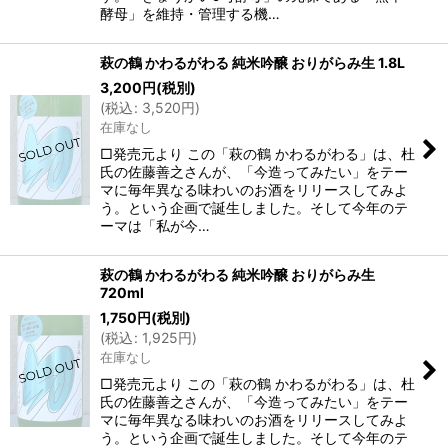
酵母」を維持・管理する機…
萩の鶴 かわるがわる 純米吟醸 おりがらみ生 1.8L
3,200
円
(税別)
(
税込
:
3,520
円
)
在庫なし
□発売元より この「萩の鶴 かわるがわる」は、杜
氏の佐藤善之さんが、「今造ってみたい」をテー
マに毎年異なる味わいのお酒をリリースしてみよ
う。という企画で誕生しました。そして今年のテ
ーマは「私が今…
萩の鶴 かわるがわる 純米吟醸 おりがらみ生
720ml
1,750
円
(税別)
(
税込
:
1,925
円
)
在庫なし
□発売元より この「萩の鶴 かわるがわる」は、杜
氏の佐藤善之さんが、「今造ってみたい」をテー
マに毎年異なる味わいのお酒をリリースしてみよ
う。という企画で誕生しました。そして今年のテ