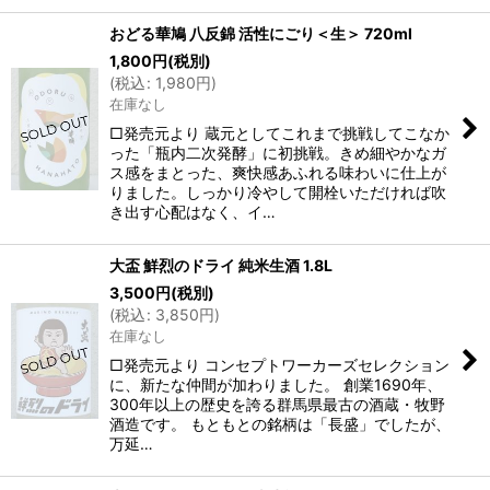
おどる華鳩 八反錦 活性にごり＜生＞ 720ml
1,800
円
(税別)
(
税込
:
1,980
円
)
在庫なし
□発売元より 蔵元としてこれまで挑戦してこなか
った「瓶内二次発酵」に初挑戦。きめ細やかなガ
ス感をまとった、爽快感あふれる味わいに仕上が
りました。しっかり冷やして開栓いただければ吹
き出す心配はなく、イ…
大盃 鮮烈のドライ 純米生酒 1.8L
3,500
円
(税別)
(
税込
:
3,850
円
)
在庫なし
□発売元より コンセプトワーカーズセレクション
に、新たな仲間が加わりました。 創業1690年、
300年以上の歴史を誇る群馬県最古の酒蔵・牧野
酒造です。 もともとの銘柄は「長盛」でしたが、
万延…