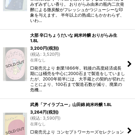
みずみずしい香り。 おりがらみ由来の瓶内二次発
酵による微炭酸がフレッシュかつジューシーな印
象を与えます。 半年以上の熟成にもかかわらず、
いわ…
大那 辛口ちょうだいな 純米吟醸 おりがらみ生
1.8L
3,200
円
(税別)
(
税込
:
3,520
円
)
在庫なし
□発売元より 創業1866年。戦後の高度経済成長
期には桶売を中心に2000石まで製造をしていまし
たが、2000年前半には、大手蔵との契約が切れた
ことにより、100石まで製造石数が減り、廃業の
危機…
武勇「アイラブユー」山田錦 純米吟醸 1.8L
3,264
円
(税別)
(
税込
:
3,590
円
)
在庫なし
□発売元より コンセプトワーカーズセレクション