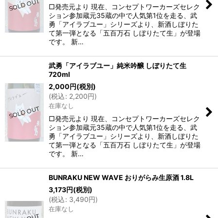
□発売元より 現在、コンセプトワーカーズセレク
ション参加蔵元35蔵の中で人気第1位を走る、武
勇「アイラブユー」シリーズより、新酒しぼりた
て第一弾となる「五百万石 しぼりたて生」が登場
です。 新…
武勇「アイラブユー」純米吟醸 しぼりたて生
720ml
2,000
円
(税別)
(
税込
:
2,200
円
)
在庫なし
□発売元より 現在、コンセプトワーカーズセレク
ション参加蔵元35蔵の中で人気第1位を走る、武
勇「アイラブユー」シリーズより、新酒しぼりた
て第一弾となる「五百万石 しぼりたて生」が登場
です。 新…
BUNRAKU NEW WAVE おりがらみ生原酒 1.8L
3,173
円
(税別)
(
税込
:
3,490
円
)
在庫なし