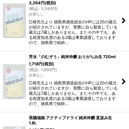
3,264
円
(税別)
(
税込
:
3,590
円
)
在庫なし
□発売元より 徳島県酒造組合のHPには20の蔵元
が紹介されていますが、実際に自ら製造している
蔵元は7蔵しかありません。またその中でも、あ
る程度知名度のある2蔵は事業譲渡しております
ので、徳島県で純粋…
芳水「のむぞう」純米吟醸 おりがらみ生 720ml
1,718
円
(税別)
(
税込
:
1,890
円
)
在庫なし
□発売元より 徳島県酒造組合のHPには20の蔵元
が紹介されていますが、実際に自ら製造している
蔵元は7蔵しかありません。またその中でも、あ
る程度知名度のある2蔵は事業譲渡しております
ので、徳島県で純粋…
長陽福娘 アクティブドライ 純米吟醸 直汲み生
1.8L