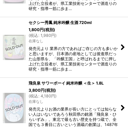
上げた立役者が、県工業技術センターで酒造りの
研究・指導一筋に歩ま…
セクシー秀鳳 純米吟醸 生酒 720ml
1,800
円
(税別)
(
税込
:
1,980
円
)
在庫なし
発売元より 業界の方であればご存じの方も多いか
と思いますが、日本酒の産地としては後進県だっ
た山形県を、「吟醸王国」と呼ばれるまでに押し
上げた立役者が、県工業技術センターで酒造りの
研究・指導一筋に歩ま…
飛良泉 サワーボーイ 純米吟醸 ＜生＞ 1.8L
3,800
円
(税別)
(
税込
:
4,180
円
)
在庫なし
発売元よりお酒の業界が長い方にとっては知らな
い人はいないであろう秋田県の銘酒「飛良泉・ひ
らいずみ」。東北で最も古い歴史を持つ蔵で、全
国でも３番目に古いという酒蔵の創業は、1487年