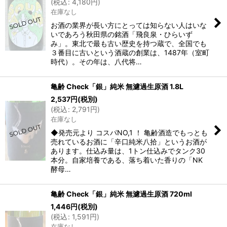
(
税込
:
4,180
円
)
在庫なし
お酒の業界が長い方にとっては知らない人はいな
いであろう秋田県の銘酒「飛良泉・ひらいず
み」。東北で最も古い歴史を持つ蔵で、全国でも
３番目に古いという酒蔵の創業は、1487年（室町
時代）。その年は、八代将…
亀齢 Check「銀」純米 無濾過生原酒 1.8L
2,537
円
(税別)
(
税込
:
2,791
円
)
在庫なし
◆発売元より コスパNO,1 ！ 亀齢酒造でもっとも
売れているお酒に「辛口純米八拾」というお酒が
あります。仕込み量は、1トン仕込みでタンク30
本分。自家培養である、落ち着いた香りの「NK
酵母…
亀齢 Check「銀」純米 無濾過生原酒 720ml
1,446
円
(税別)
(
税込
:
1,591
円
)
在庫なし