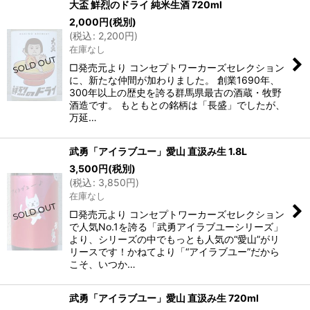
大盃 鮮烈のドライ 純米生酒 720ml
2,000
円
(税別)
(
税込
:
2,200
円
)
在庫なし
□発売元より コンセプトワーカーズセレクション
に、新たな仲間が加わりました。 創業1690年、
300年以上の歴史を誇る群馬県最古の酒蔵・牧野
酒造です。 もともとの銘柄は「長盛」でしたが、
万延…
武勇「アイラブユー」愛山 直汲み生 1.8L
3,500
円
(税別)
(
税込
:
3,850
円
)
在庫なし
□発売元より コンセプトワーカーズセレクション
で人気No.1を誇る「武勇アイラブユーシリーズ」
より、シリーズの中でもっとも人気の“愛山”がリ
リースです！かねてより「“アイラブユー”だから
こそ、いつか…
武勇「アイラブユー」愛山 直汲み生 720ml