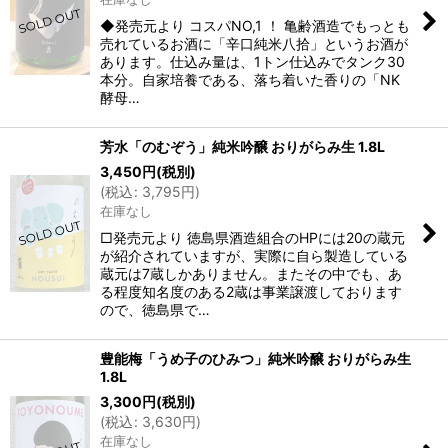
◆発売元より コスパNO,1 ！ 亀齢酒造でもっとも
売れているお酒に「辛口純米八拾」というお酒が
あります。仕込み量は、1トン仕込みでタンク30
本分。自家培養である、落ち着いた香りの「NK
酵母…
芳水「のむぞう」純米吟醸 おりがらみ生 1.8L
3,450
円
(税別)
(
税込
:
3,795
円
)
在庫なし
□発売元より 徳島県酒造組合のHPには20の蔵元
が紹介されていますが、実際に自ら製造している
蔵元は7蔵しかありません。またその中でも、あ
る程度知名度のある2蔵は事業譲渡しております
ので、徳島県で…
豊能梅「うめ子のひみつ」純米吟醸 おりがらみ生
1.8L
3,300
円
(税別)
(
税込
:
3,630
円
)
在庫なし