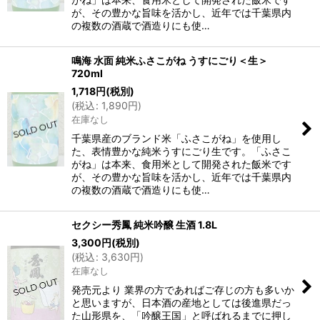
が、その豊かな旨味を活かし、近年では千葉県内
の複数の酒蔵で酒造りにも使…
鳴海 水面 純米ふさこがね うすにごり＜生＞
720ml
1,718
円
(税別)
(
税込
:
1,890
円
)
在庫なし
千葉県産のブランド米「ふさこがね」を使用し
た、表情豊かな純米うすにごり生です。「ふさこ
がね」は本来、食用米として開発された飯米です
が、その豊かな旨味を活かし、近年では千葉県内
の複数の酒蔵で酒造りにも使…
セクシー秀鳳 純米吟醸 生酒 1.8L
3,300
円
(税別)
(
税込
:
3,630
円
)
在庫なし
発売元より 業界の方であればご存じの方も多いか
と思いますが、日本酒の産地としては後進県だっ
た山形県を、「吟醸王国」と呼ばれるまでに押し