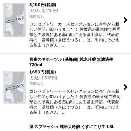
3,100
円
(税別)
(
税込
:
3,410
円
)
在庫なし
コンセプトワーカーズセレクションに今年から新
しい仲間が加わりました！ 佐賀県の最東端で福岡
県との県境にある基山町にある基山商店。代表銘
柄の「基峰鶴（きほうつる）」は、町内にそびえ
る基山（きざん）…
月夜のキホーツル (基峰鶴) 純米吟醸 無濾過生
720ml
1,650
円
(税別)
(
税込
:
1,815
円
)
在庫なし
コンセプトワーカーズセレクションに今年から新
しい仲間が加わりました！ 佐賀県の最東端で福岡
県との県境にある基山町にある基山商店。代表銘
柄の「基峰鶴（きほうつる）」は、町内にそびえ
る基山（きざん）…
望 スプラッシュ 純米大吟醸 うすにごり生 1.8L