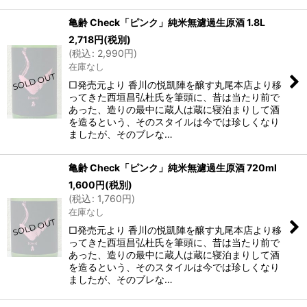
亀齢 Check「ピンク」純米無濾過生原酒 1.8L
2,718
円
(税別)
(
税込
:
2,990
円
)
在庫なし
□発売元より 香川の悦凱陣を醸す丸尾本店より移
ってきた西垣昌弘杜氏を筆頭に、昔は当たり前で
あった、造りの最中に蔵人は蔵に寝泊まりして酒
を造るという、そのスタイルは今では珍しくなり
ましたが、そのブレな…
亀齢 Check「ピンク」純米無濾過生原酒 720ml
1,600
円
(税別)
(
税込
:
1,760
円
)
在庫なし
□発売元より 香川の悦凱陣を醸す丸尾本店より移
ってきた西垣昌弘杜氏を筆頭に、昔は当たり前で
あった、造りの最中に蔵人は蔵に寝泊まりして酒
を造るという、そのスタイルは今では珍しくなり
ましたが、そのブレな…