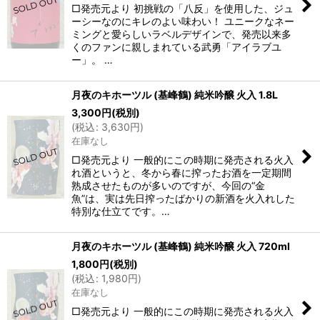
□発売元より 初挑戦の「八反」を使用した、ジュ
ーシーなのにキレのよい味わい！ ユニークなネー
ミングと愛らしいラベルデザインで、発売以来多
くのファンに親しまれている武勇「アイラブユ
ー」。 …
月夜のキホーツル (基峰鶴) 純米吟醸 火入 1.8L
3,300
円
(税別)
(
税込
:
3,630
円
)
在庫なし
□発売元より 一般的にこの時期に発売される火入
れ酒というと、冬から春に搾ったお酒を一定期間
熟成させたものが多いのですが、今回の“金
魚”は、実は先日搾ったばかりの新酒を火入れした
特別な仕立てです。…
月夜のキホーツル (基峰鶴) 純米吟醸 火入 720ml
1,800
円
(税別)
(
税込
:
1,980
円
)
在庫なし
□発売元より 一般的にこの時期に発売される火入