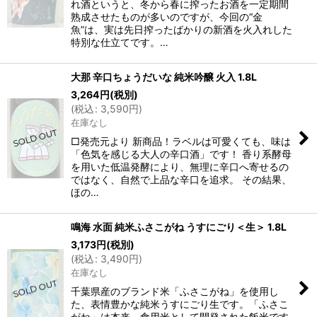
れ酒というと、冬から春に搾ったお酒を一定期間
熟成させたものが多いのですが、今回の“金
魚”は、実は先日搾ったばかりの新酒を火入れした
特別な仕立てです。…
大那 辛口ちょうだいな 純米吟醸 火入 1.8L
3,264
円
(税別)
(
税込
:
3,590
円
)
在庫なし
□発売元より 新商品！ラベルは可愛くても、味は
「色気を感じる大人の辛口酒」です！ 香り系酵母
を用いた低温発酵により、無理に辛口へ寄せるの
ではなく、自然で上品な辛口を追求。 その結果、
ほの…
鳴海 水面 純米ふさこがね うすにごり＜生＞ 1.8L
3,173
円
(税別)
(
税込
:
3,490
円
)
在庫なし
千葉県産のブランド米「ふさこがね」を使用し
た、表情豊かな純米うすにごり生です。「ふさこ
がね」は本来、食用米として開発された飯米です