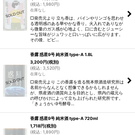
(
税込
:
1,980
円
)
在庫なし
□発売元より 立ち香は、パインやリンゴを思わせ
る透明感のある華やかな香り。火入れでありなが
ら微量のガス感が心地よく、口に含むとジューシ
ーな旨味がジュワッと口いっぱいに広がります。
その後、ビビ…
香露 惑星9号 純米酒 type-A 1.8L
3,200
円
(税別)
(
税込
:
3,520
円
)
在庫なし
□発売元より この香露を造る熊本県酒造研究所は
名前からなんとなく想像できるかもしれません
が、県産酒の酒質向上を目的とし、県内の蔵元ら
の呼びかけによって立ち上げられた研究所です。
「きょうかい9号酵母…
香露 惑星9号 純米酒 type-A 720ml
1,718
円
(税別)
(
税込
:
1,890
円
)