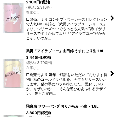
2,100
円
(税別)
(
税込
:
2,310
円
)
在庫なし
□発売元より コンセプトワーカーズセレクション
で人気No.1を誇る「武勇アイラブユーシリーズ」
より、シリーズの中でもっとも人気の“愛山”がリ
リースです！かねてより「“アイラブユー”だから
こそ、いつか…
武勇「アイラブユー」山田錦 うすにごり生 1.8L
3,445
円
(税別)
(
税込
:
3,790
円
)
在庫なし
□発売元より 毎年ご好評をいただいております特
別仕様のゴールドラベルを、今年もリリースいた
します。猫の手にバラを持たせた、愛おしいの
か、キザなのか――そんな遊び心あふれるデザイ
ン。 先月ご案内…
飛良泉 サワーパンダ おりがらみ ＜生＞ 1.8L
3,800
円
(税別)