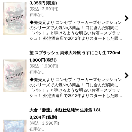
3,355
円
(税別)
(
税込
:
3,691
円
)
在庫なし
◆発売元より コンセプトワーカーズセレクション
のシリーズで人気No,3商品！ 口に含んだ瞬間に
「パッ！」と弾けるような明るいお酒＝スプラッ
シュ！ 外池酒造店で2012年よりスタートした限…
望 スプラッシュ 純米大吟醸 うすにごり生 720ml
1,800
円
(税別)
(
税込
:
1,980
円
)
在庫なし
◆発売元より コンセプトワーカーズセレクション
のシリーズで人気No,3商品！ 口に含んだ瞬間に
「パッ！」と弾けるような明るいお酒＝スプラッ
シュ！ 外池酒造店で2012年よりスタートした限…
大倉「源流」水酛仕込純米 生原酒 1.8L
3,264
円
(税別)
(
税込
:
3,590
円
)
在庫なし