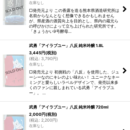
在庫なし
□発売元より この香露を造る熊本県酒造研究所は
名前からなんとなく想像できるかもしれません
が、県産酒の酒質向上を目的とし、県内の蔵元ら
の呼びかけによって立ち上げられた研究所です。
「きょうかい9号酵母…
武勇「アイラブユー」八反 純米吟醸 1.8L
3,445
円
(税別)
(
税込
:
3,790
円
)
在庫なし
□発売元より 初挑戦の「八反」を使用した、ジュ
ーシーなのにキレのよい味わい！ ユニークなネー
ミングと愛らしいラベルデザインで、発売以来多
くのファンに親しまれている武勇「アイラブユ
ー」。 …
武勇「アイラブユー」八反 純米吟醸 720ml
2,000
円
(税別)
(
税込
:
2,200
円
)
在庫なし