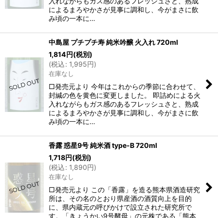
入れながらもガス感のあるフレッシュさと、熟成
によるまろやかさが見事に調和し、今がまさに飲
み頃の一本に…
中島屋 プチプチ寿 純米吟醸 火入れ 720ml
1,814
円
(税別)
(
税込
:
1,995
円
)
在庫なし
□発売元より 今年はこれからの季節に合わせて、
封緘の色を黄色に変更しました。 即詰めによる火
入れながらもガス感のあるフレッシュさと、熟成
によるまろやかさが見事に調和し、今がまさに飲
み頃の一本に…
香露 惑星9号 純米酒 type-B 720ml
1,718
円
(税別)
(
税込
:
1,890
円
)
在庫なし
□発売元より この「香露」を造る熊本県酒造研究
所は、その名のとおり県産酒の酒質向上を目的
に、県内蔵元の呼びかけで設立された研究所で
す。「きょうかい9号酵母」の元株である「熊本