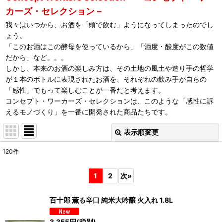
カーズ・セレクション－
我々はいつから、お酒を「頭で飲む」ようになってしまったのでし
ょう。
「このお酒はこの酵母を使っているから」「酒度・酸度がこの数値
だから」など。。。
しかし、本来のお酒の楽しみ方は、その土地の風土や造り手の哲学
が１本のボトルに表現されたお酒を、それぞれの飲み手が自らの
「感性」でもって楽しむことが一番だと考えます。
コンセプト・ワーカーズ・セレクションは、このような「感性に訴
えるモノづくり」を一番に開発された商品たちです。
表示順変更
閉じる
120
件
表示数
:
1
2
次
»
並び順
:
百十郎 薫る辛口 純米大吟醸 火入れ 1.8L
絞り込む
3,355
円
(税別)