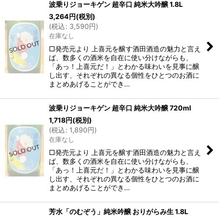
波乗りジョーキゲン 超辛口 純米大吟醸 1.8L
3,264
円
(税別)
(
税込
:
3,590
円
)
在庫なし
□発売元より 上喜元を醸す酒田酒造の魅力と言え
ば、数多くの酒米を自在に使い分けながらも、
「あっ！上喜元だ！」とわかる味わいを見事に醸
し出す、それぞれの異なる個性をひとつのお酒に
まとめあげることができ…
波乗りジョーキゲン 超辛口 純米大吟醸 720ml
1,718
円
(税別)
(
税込
:
1,890
円
)
在庫なし
□発売元より 上喜元を醸す酒田酒造の魅力と言え
ば、数多くの酒米を自在に使い分けながらも、
「あっ！上喜元だ！」とわかる味わいを見事に醸
し出す、それぞれの異なる個性をひとつのお酒に
まとめあげることができ…
芳水「のむぞう」純米吟醸 おりがらみ生 1.8L