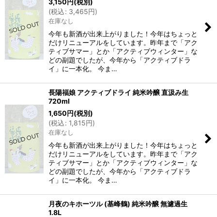
3,150
円
(税別)
(
税込
:
3,465
円
)
在庫なし
今年も新酒が出来上がりました！今年はちょっと
だけリニューアルをしています。昨年まで「アク
ティブサマー」とか「アクティブウィンター」な
どの副題でしたが、今年から「アクティブドラ
イ」に一本化。 今ま…
長陽福娘 アクティブドライ 純米吟醸 直汲み生
720ml
1,650
円
(税別)
(
税込
:
1,815
円
)
在庫なし
今年も新酒が出来上がりました！今年はちょっと
だけリニューアルをしています。昨年まで「アク
ティブサマー」とか「アクティブウィンター」な
どの副題でしたが、今年から「アクティブドラ
イ」に一本化。 今ま…
月夜のキホーツル (基峰鶴) 純米吟醸 無濾過生
1.8L