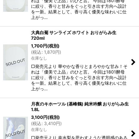
れは「優美で上品」のひと言。 今回は1801酵母
に絞り、香りと甘みをぐっと引き出す方向へ設計
を一新。結果として、香り高く優美な味わいに仕
上がっ…
大典白菊 サンライズ ホワイト おりがらみ生
720ml
1,700
円
(税別)
(
税込
:
1,870
円
)
在庫なし
□発売元より 華やかな香りとまろやかな甘み！そ
れは「優美で上品」のひと言。 今回は1801酵母
に絞り、香りと甘みをぐっと引き出す方向へ設計
を一新。結果として、香り高く優美な味わいに仕
上がっ…
月夜のキホーツル (基峰鶴) 純米吟醸 おりがらみ生
1.8L
3,100
円
(税別)
(
税込
:
3,410
円
)
在庫なし
□発売元より 幸水梨を思わすような透明感のある