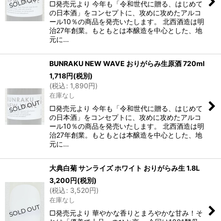
□発売元より 今年も「令和世代に贈る、はじめて
の日本酒」をコンセプトに、攻めに攻めたアルコ
ール10％の商品を発売いたします。 北西酒造は明
治27年創業。もともとは本醸造を中心とした、地
元に…
BUNRAKU NEW WAVE おりがらみ生原酒 720ml
1,718
円
(税別)
(
税込
:
1,890
円
)
在庫なし
□発売元より 今年も「令和世代に贈る、はじめて
の日本酒」をコンセプトに、攻めに攻めたアルコ
ール10％の商品を発売いたします。 北西酒造は明
治27年創業。もともとは本醸造を中心とした、地
元に…
大典白菊 サンライズ ホワイト おりがらみ生 1.8L
3,200
円
(税別)
(
税込
:
3,520
円
)
在庫なし
□発売元より 華やかな香りとまろやかな甘み！そ