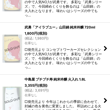
の中で人気NO,1が武勇です。 多彩な「武勇シリー
ズ」で、今回締めくくりを飾るのは「山田錦」の
火入れとなります。 味わいはシリーズの中でも
っ…
武勇「アイラブユー」山田錦 純米吟醸 720ml
1,800
円
(税別)
(
税込
:
1,980
円
)
在庫なし
□発売元より コンセプトワーカーズセレクション
の中で人気NO,1が武勇です。 多彩な「武勇シリー
ズ」で、今回締めくくりを飾るのは「山田錦」の
火入れとなります。 味わいはシリーズの中でも
っ…
中島屋 プチプチ寿 純米吟醸 火入れ 1.8L
3,355
円
(税別)
(
税込
:
3,691
円
)
在庫なし
□発売元より 今年はこれからの季節に合わせて、
封緘の色を黄色に変更しました。 即詰めによる火