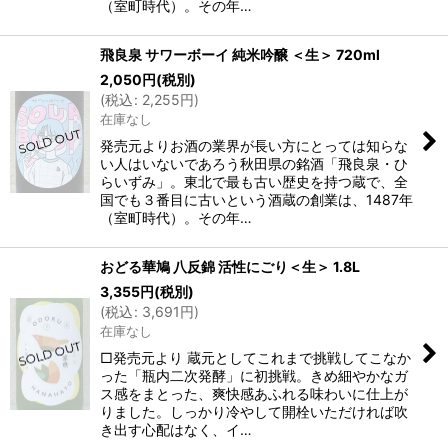
（室町時代）。その年…
飛良泉 サワーボーイ 純米吟醸 ＜生＞ 720ml
2,050
円
(税別)
(
税込
:
2,255
円
)
在庫なし
発売元よりお酒の業界が長い方にとっては知らな
い人はいないであろう秋田県の銘酒「飛良泉・ひ
らいずみ」。東北で最も古い歴史を持つ蔵で、全
国でも３番目に古いという酒蔵の創業は、1487年
（室町時代）。その年…
おどる華鳩 八反錦 活性にごり＜生＞ 1.8L
3,355
円
(税別)
(
税込
:
3,691
円
)
在庫なし
□発売元より 蔵元としてこれまで挑戦してこなか
った「瓶内二次発酵」に初挑戦。きめ細やかなガ
ス感をまとった、爽快感あふれる味わいに仕上が
りました。しっかり冷やして開栓いただければ吹
き出す心配はなく、イ…