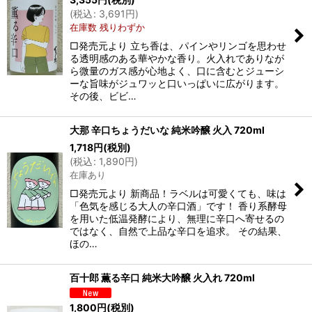
(
税込
:
3,691
円
)
在庫数 残りわずか
□発売元より 立ち香は、パインやリンゴを思わせ
る透明感のある華やかな香り。火入れでありなが
ら微量のガス感が心地よく、口に含むとジューシ
ーな旨味がジュワッと口いっぱいに広がります。
その後、ビビ…
大那 辛口ちょうだいな 純米吟醸 火入 720ml
1,718
円
(税別)
(
税込
:
1,890
円
)
在庫あり
□発売元より 新商品！ラベルは可愛くても、味は
「色気を感じる大人の辛口酒」です！ 香り系酵母
を用いた低温発酵により、無理に辛口へ寄せるの
ではなく、自然で上品な辛口を追求。 その結果、
ほの…
百十郎 薫る辛口 純米大吟醸 火入れ 720ml
1,800
円
(税別)