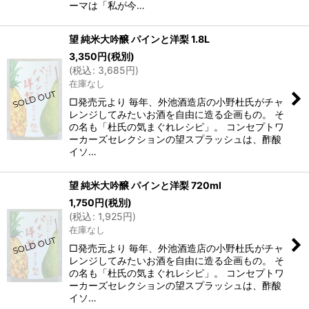
ーマは「私が今…
望 純米大吟醸 パインと洋梨 1.8L
3,350
円
(税別)
(
税込
:
3,685
円
)
在庫なし
□発売元より 毎年、外池酒造店の小野杜氏がチャ
レンジしてみたいお酒を自由に造る企画もの。 そ
の名も「杜氏の気まぐれレシピ」。 コンセプトワ
ーカーズセレクションの望スプラッシュは、酢酸
イソ…
望 純米大吟醸 パインと洋梨 720ml
1,750
円
(税別)
(
税込
:
1,925
円
)
在庫なし
□発売元より 毎年、外池酒造店の小野杜氏がチャ
レンジしてみたいお酒を自由に造る企画もの。 そ
の名も「杜氏の気まぐれレシピ」。 コンセプトワ
ーカーズセレクションの望スプラッシュは、酢酸
イソ…