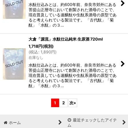
水酛仕込みとは、約600年前、奈良市郊外にある
菩提山正暦寺において創製された酒母のことで、
現在普及している速醸酛や生酛系酒母の原型であ
ると考えられている製法です。 「古代酛」「菊
酛」「水酛」の３…
大倉「源流」水酛仕込純米 生原酒 720ml
1,718
円
(税別)
(
税込
:
1,890
円
)
在庫なし
水酛仕込みとは、約600年前、奈良市郊外にある
菩提山正暦寺において創製された酒母のことで、
現在普及している速醸酛や生酛系酒母の原型であ
ると考えられている製法です。 「古代酛」「菊
酛」「水酛」の３…
1
2
次
»
最近チェックしたアイテ
ホーム
ム