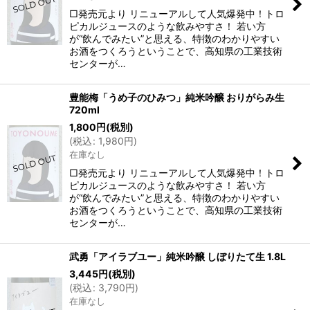
□発売元より リニューアルして人気爆発中！トロ
ピカルジュースのような飲みやすさ！ 若い方
が“飲んでみたい”と思える、特徴のわかりやすい
お酒をつくろうということで、高知県の工業技術
センターが…
豊能梅「うめ子のひみつ」純米吟醸 おりがらみ生
720ml
1,800
円
(税別)
(
税込
:
1,980
円
)
在庫なし
□発売元より リニューアルして人気爆発中！トロ
ピカルジュースのような飲みやすさ！ 若い方
が“飲んでみたい”と思える、特徴のわかりやすい
お酒をつくろうということで、高知県の工業技術
センターが…
武勇「アイラブユー」純米吟醸 しぼりたて生 1.8L
3,445
円
(税別)
(
税込
:
3,790
円
)
在庫なし