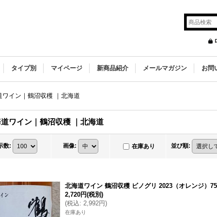
タイプ別
マイページ
新商品紹介
メールマガジン
お問
道ワイン｜鶴沼収穫 ｜北海道
海道ワイン｜鶴沼収穫 ｜北海道
示数
:
画像
:
並び順
:
在庫あり
北海道ワイン 鶴沼収穫 ビノグリ 2023（オレンジ）75
2,720円
(税別)
(
税込
:
2,992円
)
在庫あり