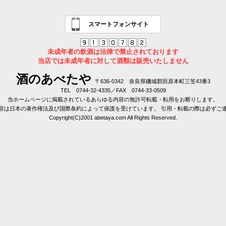
スマートフォンサイト
未成年者の飲酒は法律で禁止されております
当店では未成年者に対して酒類は販売いたしません
酒のあべたや
〒636-0342 奈良県磯城郡田原本町三笠43番3
TEL 0744-32-4335／FAX 0744-33-0509
当ホームページに掲載されているあらゆる内容の無許可転載・転用をお断りします。
容は日本の著作権法及び国際条約によって保護を受けています。 引用・転載の際は必ずご
Copyright(C)2001 abetaya.com All Rights Reserved.