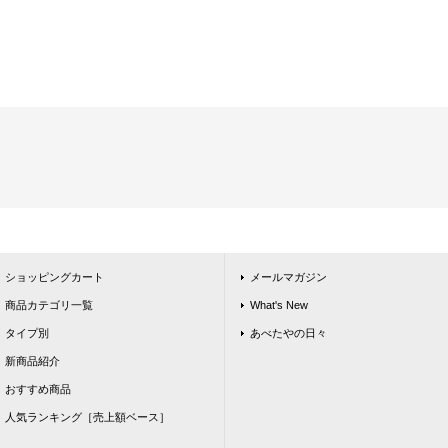
ショッピングカート
メールマガジン
商品カテゴリ一覧
What's New
タイプ別
あべたやの日々
新商品紹介
おすすめ商品
人気ランキング［売上額ベース］