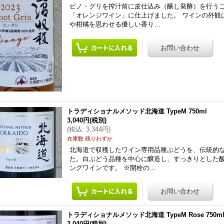
ピノ・グリを搾汁前に皮仕込み（醸し発酵）を行う
「オレンジワイン」に仕上げました。 ワインの外観
や柑橘を思わせる優しい香り…
トラディショナルメソッド北海道 TypeM 750ml
3,040円
(税別)
(
税込
:
3,344円
)
在庫数 残りわずか
北海道で収穫したワイン専用品種ぶどうを、伝統的
た。白ぶどう品種を中心に醸造し、すっきりとした
ングワインです。 ※開栓の…
トラディショナルメソッド北海道 TypeM Rose 750m
3,040円
(税別)