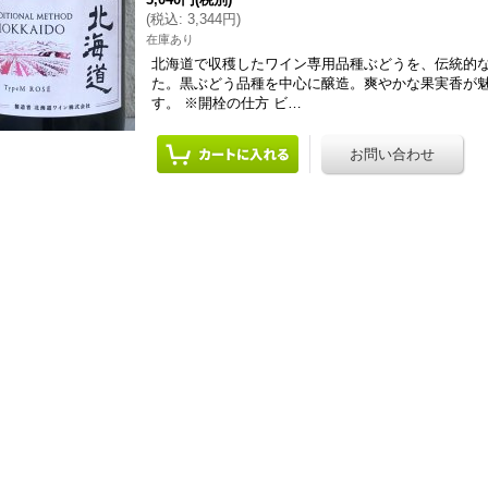
(
税込
:
3,344円
)
在庫あり
北海道で収穫したワイン専用品種ぶどうを、伝統的
た。黒ぶどう品種を中心に醸造。爽やかな果実香が
す。 ※開栓の仕方 ビ…