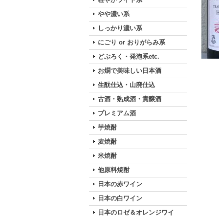
やや濃い系
しっかり濃い系
にごり or おりがらみ系
どぶろく・発泡系etc.
お燗で美味しい日本酒
生酛仕込・山廃仕込
古酒・熟成酒・貴醸酒
プレミアム酒
芋焼酎
麦焼酎
米焼酎
他原料焼酎
日本の赤ワイン
日本の白ワイン
日本のロゼ＆オレンジワイ