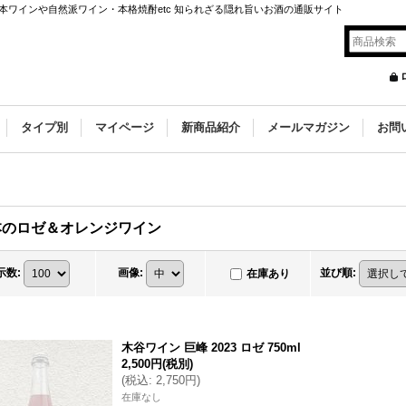
ワインや自然派ワイン・本格焼酎etc 知られざる隠れ旨いお酒の通販サイト
タイプ別
マイページ
新商品紹介
メールマガジン
お問
本のロゼ＆オレンジワイン
示数
:
画像
:
並び順
:
在庫あり
木谷ワイン 巨峰 2023 ロゼ 750ml
2,500円
(税別)
(
税込
:
2,750円
)
在庫なし