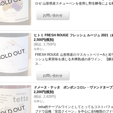
ロゼ 山形県産スチューベンを使用し野生酵母による
ヒトミ FRESH ROUGE フレッシュ ルージュ 2021（赤
2,500円
(税別)
(
税込
:
2,750円
)
在庫なし
FRESH ROUGE 山形県産のマスカットベリーA
ッシュな果実味を感じる木樽熟成の赤ワイン。 【醸
ス…
ドメーヌ・テッタ ボンボンコロレ・ヴァンドターブル 20
2,200円
(税別)
(
税込
:
2,420円
)
在庫なし
tetta的テーブルワインとしてとってもコストパフ
ブドウ品種「安芸クイーン」を中心に全6種類のブド