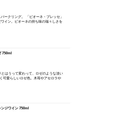
ゼスパークリング。 「ピオーネ・プレッセ」
だワイン。ピオーネの持ち味の瑞々しさを
750ml
20年とはうって変わって、ロゼのような淡い
く可愛らしいロゼ色。木苺やアセロラや
ジワイン 750ml