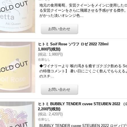
地元の食用葡萄、安芸クイーンをメインに使用した
る安芸クイーンをさらに飛躍させる予感がする傑作
がかった淡いオレンジ色…
ヒトミ Soif Rose ソワフ ロゼ 2022 720ml
1,800円
(税別)
(
税込
:
1,980円
)
在庫なし
◆ワイナリーより 喉の渇きを癒すゴクゴク飲める So
の特徴コメント】 暑い日にごくごく飲んでもらえる
のスチ…
ヒトミ BUBBLY TENDER cuvee STEUBEN 2022 
2,200円
(税別)
(
税込
:
2,420円
)
在庫なし
BUBBLY TENDER cuvee STEUBEN 2022 