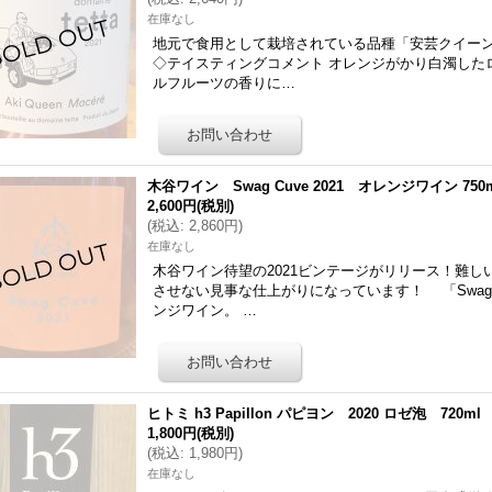
在庫なし
地元で食用として栽培されている品種「安芸クイー
◇テイスティングコメント オレンジがかり白濁した
ルフルーツの香りに…
木谷ワイン Swag Cuve 2021 オレンジワイン 750
2,600円
(税別)
(
税込
:
2,860円
)
在庫なし
木谷ワイン待望の2021ビンテージがリリース！難
させない見事な仕上がりになっています！ 「Swag
ンジワイン。 …
ヒトミ h3 Papillon パピヨン 2020 ロゼ泡 720ml
1,800円
(税別)
(
税込
:
1,980円
)
在庫なし