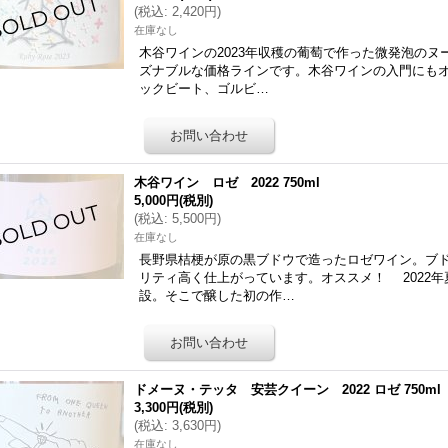
(
税込
:
2,420円
)
在庫なし
木谷ワインの2023年収穫の葡萄で作った微発泡のヌ
ズナブルな価格ラインです。木谷ワインの入門にもオ
ックビート、ゴルビ…
木谷ワイン ロゼ 2022 750ml
5,000円
(税別)
(
税込
:
5,500円
)
在庫なし
長野県桔梗が原の黒ブドウで造ったロゼワイン。ブ
リティ高く仕上がっています。オススメ！ 2022
設。そこで醸した初の作…
ドメーヌ・テッタ 安芸クイーン 2022 ロゼ 750ml
3,300円
(税別)
(
税込
:
3,630円
)
在庫なし