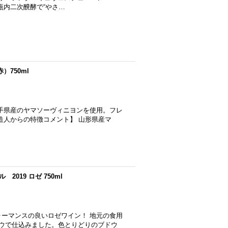
瓶内二次醗酵で“やさ…
）750ml
と岩手県産のヤマソーヴィニヨンを使用。フレ
造人からの特徴コメント】 山形県産マ
19 ロゼ 750ml
ォーマンスの良いロゼワイン！ 地元の食用
ウで仕込みました。色とりどりのブドウ