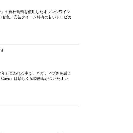
ン」の自社葡萄を使用したオレンジワイン
ロゼ色。安芸クイーン特有の甘いトロピカ
ml
しい年と言われる中で、ネガティブさを感じ
 Cuve」は珍しく産膜酵母がついたオレ