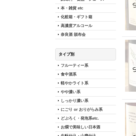
本・雑貨 etc
化粧箱・ギフト箱
高濃度アルコール
奈良酒 頒布会
タイプ別
フルーティー系
食中酒系
軽やかライト系
やや濃い系
しっかり濃い系
にごり or おりがらみ系
どぶろく・発泡系etc.
お燗で美味しい日本酒
生酛仕込・山廃仕込