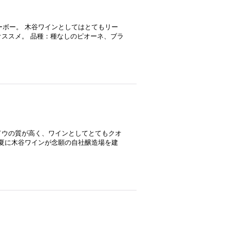
ーボー。 木谷ワインとしてはとてもリー
ススメ。 品種：種なしのピオーネ、ブラ
ドウの質が高く、ワインとしてとてもクオ
年夏に木谷ワインが念願の自社醸造場を建