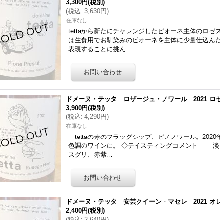
3,300円
(税別)
(
税込
:
3,630円
)
在庫なし
tettaから新たにチャレンジしたピオーネ主体のロ
は生食用でお馴染みのピオーネを主体に少量仕込ん
表現することに挑ん…
ドメーヌ・テッタ ロザージュ・ノワール 2021 ロゼ 
3,900円
(税別)
(
税込
:
4,290円
)
在庫なし
tettaの赤のフラッグシップ、ピノノワール。20
色調のワインに。 ◇テイスティングコメント 淡
スグリ、赤紫…
ドメーヌ・テッタ 安芸クイーン・マセレ 2021 オレン
2,400円
(税別)
(
税込
:
2,640円
)