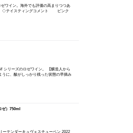
ロゼワイン。海外でも評価の高まりつつあ
。 ◇テイスティングコメント ピンク
if シリーズのロゼワイン。 【醸造人から
ように、酸がしっかり残った状態の早摘み
（ロゼ）750ml
ロゼ バブリーテンダーキュヴェスチューベン 2022