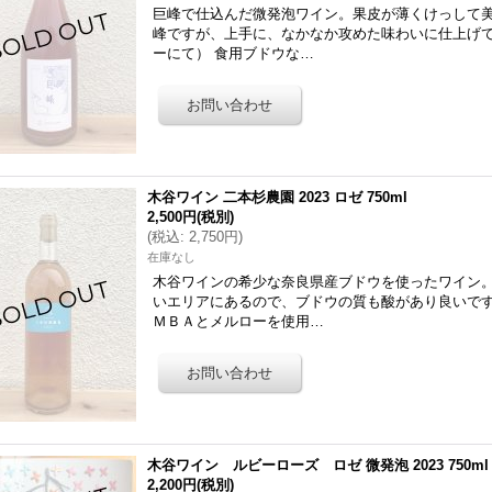
巨峰で仕込んだ微発泡ワイン。果皮が薄くけっして
峰ですが、上手に、なかなか攻めた味わいに仕上げて
ーにて） 食用ブドウな…
木谷ワイン 二本杉農園 2023 ロゼ 750ml
2,500円
(税別)
(
税込
:
2,750円
)
在庫なし
木谷ワインの希少な奈良県産ブドウを使ったワイン
いエリアにあるので、ブドウの質も酸があり良いです
ＭＢＡとメルローを使用…
木谷ワイン ルビーローズ ロゼ 微発泡 2023 750ml
2,200円
(税別)