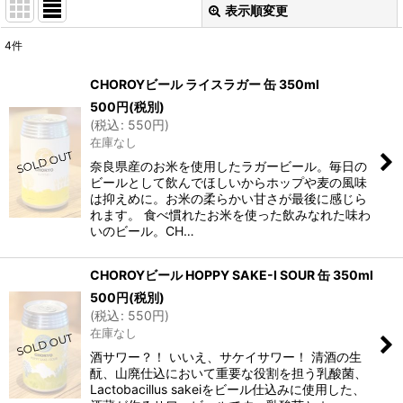
表示順変更
閉じる
4
件
表示数
:
CHOROYビール ライスラガー 缶 350ml
500
円
(税別)
並び順
:
(
税込
:
550
円
)
在庫なし
絞り込む
奈良県産のお米を使用したラガービール。毎日の
ビールとして飲んでほしいからホップや麦の風味
は抑えめに。お米の柔らかい甘さが最後に感じら
れます。 食べ慣れたお米を使った飲みなれた味わ
いのビール。CH…
CHOROYビール HOPPY SAKE-I SOUR 缶 350ml
500
円
(税別)
(
税込
:
550
円
)
在庫なし
酒サワー？！ いいえ、サケイサワー！ 清酒の生
酛、山廃仕込において重要な役割を担う乳酸菌、
Lactobacillus sakeiをビール仕込みに使用した、