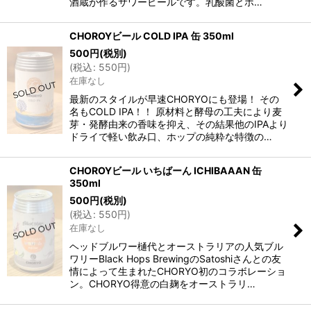
酒蔵が作るサワービールです。乳酸菌とホ…
CHOROYビール COLD IPA 缶 350ml
500
円
(税別)
(
税込
:
550
円
)
在庫なし
最新のスタイルが早速CHORYOにも登場！ その
名もCOLD IPA！！ 原材料と酵母の工夫により麦
芽・発酵由来の香味を抑え、その結果他のIPAより
ドライで軽い飲み口、ホップの純粋な特徴の…
CHOROYビール いちばーん ICHIBAAAN 缶
350ml
500
円
(税別)
(
税込
:
550
円
)
在庫なし
ヘッドブルワー樋代とオーストラリアの人気ブル
ワリーBlack Hops BrewingのSatoshiさんとの友
情によって生まれたCHORYO初のコラボレーショ
ン。CHORYO得意の白麹をオーストラリ…