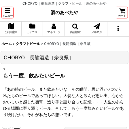
CHORYO｜長龍酒造｜クラフトビール｜酒のあべたや
酒のあべたや
メニュー
カート
ご利用案内
カテゴリ
マイページ
商品検索
メルマガ
ホーム
>
クラフトビール
>
CHORYO｜長龍酒造［奈良県］
CHORYO｜長龍酒造［奈良県］
<
もう一度、飲みたいビール
「あの時のビール、また飲みたいな」その瞬間、思い浮かぶのが、
私たちのビールであってほしい。大切な人と飲んだ思い出、心から
おいしいと感じた衝撃、造り手と語り合った記憶・・・人生のあら
ゆる場面に寄り添うビール、そして、もう一度飲みたいビールであ
り続けたい。それが私たちの想いです。