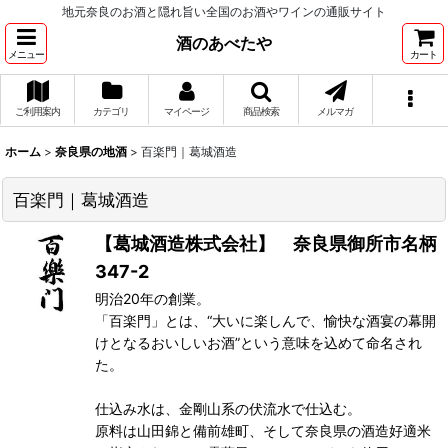
地元奈良のお酒と隠れ旨い全国のお酒やワインの通販サイト
酒のあべたや
メニュー
カート
ご利用案内
カテゴリ
マイページ
商品検索
メルマガ
ホーム
>
奈良県の地酒
>
百楽門｜葛城酒造
百楽門｜葛城酒造
【葛城酒造株式会社】 奈良県御所市名柄
347-2
明治20年の創業。
「百楽門」とは、“大いに楽しんで、愉快な酒宴の幕開
けとなるおいしいお酒”という意味を込めて命名され
た。
仕込み水は、金剛山系の伏流水で仕込む。
原料は山田錦と備前雄町、そして奈良県の酒造好適米