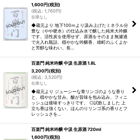
1,600
円
(税別)
(
税込
:
1,760
円
)
在庫なし
◆蔵元より 地下100ｍより汲み上げたミネラル分
豊な（やや硬水）の仕込み水で醸した純米大吟醸
です。活性炭を使用せず、原酒をそのまま無濾過
で火入れ瓶詰、穏やかな吟醸香、雄町のふくよか
と芳醇な味わい。長…
百楽門 純米吟醸 中汲 生原酒 1.8L
3,200
円
(税別)
(
税込
:
3,520
円
)
在庫なし
◆蔵元より ジューシーな青リンゴのような香り
と、穏やかな甘み。酸が旨味を包み込み、フィニ
ッシュは後味すっきりです。 ◎試飲しました 上
立ち香は強くない、ほんのりリンゴ系の香りとフ
レッシュさを…
百楽門 純米吟醸 中汲 生原酒 720ml
1,600
円
(税別)