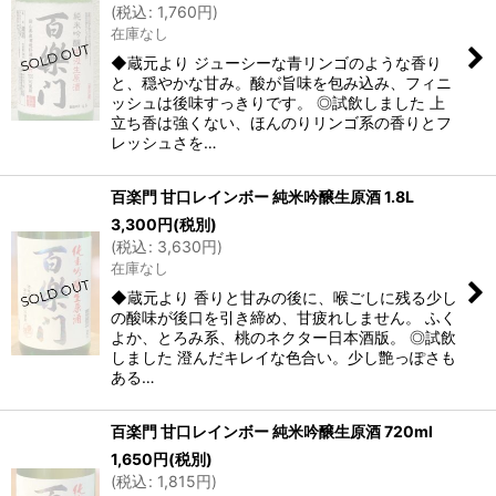
(
税込
:
1,760
円
)
在庫なし
◆蔵元より ジューシーな青リンゴのような香り
と、穏やかな甘み。酸が旨味を包み込み、フィニ
ッシュは後味すっきりです。 ◎試飲しました 上
立ち香は強くない、ほんのりリンゴ系の香りとフ
レッシュさを…
百楽門 甘口レインボー 純米吟醸生原酒 1.8L
3,300
円
(税別)
(
税込
:
3,630
円
)
在庫なし
◆蔵元より 香りと甘みの後に、喉ごしに残る少し
の酸味が後口を引き締め、甘疲れしません。 ふく
よか、とろみ系、桃のネクター日本酒版。 ◎試飲
しました 澄んだキレイな色合い。少し艶っぽさも
ある…
百楽門 甘口レインボー 純米吟醸生原酒 720ml
1,650
円
(税別)
(
税込
:
1,815
円
)