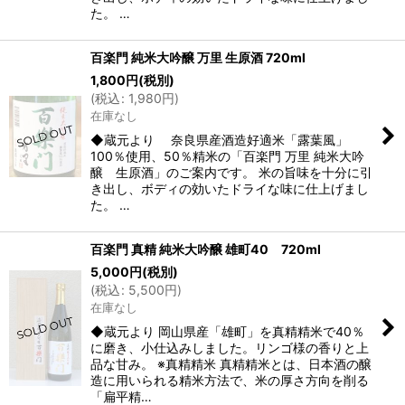
た。 …
百楽門 純米大吟醸 万里 生原酒 720ml
1,800
円
(税別)
(
税込
:
1,980
円
)
在庫なし
◆蔵元より 奈良県産酒造好適米「露葉風」
100％使用、50％精米の「百楽門 万里 純米大吟
醸 生原酒」のご案内です。 米の旨味を十分に引
き出し、ボディの効いたドライな味に仕上げまし
た。 …
百楽門 真精 純米大吟醸 雄町40 720ml
5,000
円
(税別)
(
税込
:
5,500
円
)
在庫なし
◆蔵元より 岡山県産「雄町」を真精精米で40％
に磨き、小仕込みしました。リンゴ様の香りと上
品な甘み。 ※真精精米 真精精米とは、日本酒の醸
造に用いられる精米方法で、米の厚さ方向を削る
「扁平精…