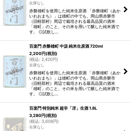
在庫なし
赤磐雄町を使用した純米生原酒 「赤磐雄町（あか
いわおまち）」は雄町の中でも、岡山県赤磐市
（旧軽部村）周辺で栽培される最高品質の酒米
「雄町」のこと、その米を用いて醸した純米酒で
す。 ◎試飲し…
百楽門 赤磐雄町 中汲 純米生原酒 720ml
2,200
円
(税別)
(
税込
:
2,420
円
)
在庫なし
赤磐雄町を使用した純米生原酒 「赤磐雄町（あか
いわおまち）」は雄町の中でも、岡山県赤磐市
（旧軽部村）周辺で栽培される最高品質の酒米
「雄町」のこと、その米を用いて醸した純米酒で
す。 ◎試飲し…
百楽門 特別純米 超辛「冴」生酒 1.8L
3,280
円
(税別)
(
税込
:
3,608
円
)
在庫なし