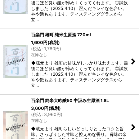
後にほど良い酸が締めくくってくれます。 ◎試飲
しました（2025.4.10） 澄んだキレイな色合い。
やや艶もあります。ティスティンググラスから
立…
百楽門 雄町 純米生原酒 720ml
1,600
円
(税別)
(
税込
:
1,760
円
)
在庫なし
◆蔵元より 雄町の甘味がしっかり味わえます。最
後にほど良い酸が締めくくってくれます。 ◎試飲
しました（2025.4.10） 澄んだキレイな色合い。
やや艶もあります。ティスティンググラスから
立…
百楽門 純米大吟醸50 中汲み生原酒 1.8L
3,600
円
(税別)
(
税込
:
3,960
円
)
在庫なし
◆蔵元より 雄町らしいどっしりとしたコクと旨
味。さっぱりした甘味と控えめな香り。旨味の余