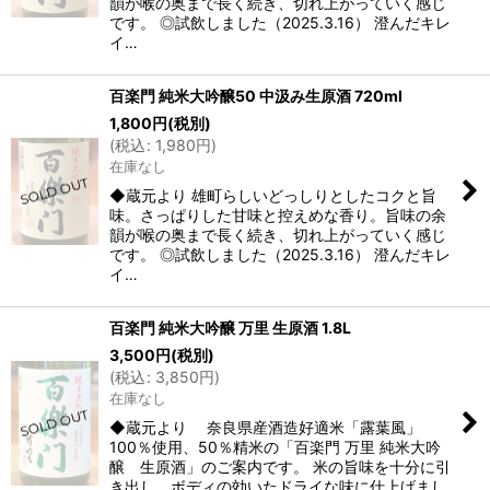
韻が喉の奥まで長く続き、切れ上がっていく感じ
です。 ◎試飲しました（2025.3.16） 澄んだキレ
イ…
百楽門 純米大吟醸50 中汲み生原酒 720ml
1,800
円
(税別)
(
税込
:
1,980
円
)
在庫なし
◆蔵元より 雄町らしいどっしりとしたコクと旨
味。さっぱりした甘味と控えめな香り。旨味の余
韻が喉の奥まで長く続き、切れ上がっていく感じ
です。 ◎試飲しました（2025.3.16） 澄んだキレ
イ…
百楽門 純米大吟醸 万里 生原酒 1.8L
3,500
円
(税別)
(
税込
:
3,850
円
)
在庫なし
◆蔵元より 奈良県産酒造好適米「露葉風」
100％使用、50％精米の「百楽門 万里 純米大吟
醸 生原酒」のご案内です。 米の旨味を十分に引
き出し、ボディの効いたドライな味に仕上げまし