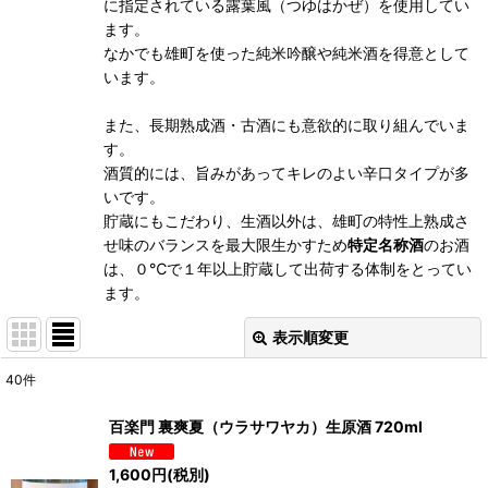
に指定されている露葉風（つゆはかぜ）を使用してい
ます。
なかでも雄町を使った純米吟醸や純米酒を得意として
います。
また、長期熟成酒・古酒にも意欲的に取り組んでいま
す。
酒質的には、旨みがあってキレのよい辛口タイプが多
いです。
貯蔵にもこだわり、生酒以外は、雄町の特性上熟成さ
せ味のバランスを最大限生かすため
特定名称酒
のお酒
は、０℃で１年以上貯蔵して出荷する体制をとってい
ます。
表示順変更
閉じる
40
件
表示数
:
百楽門 裏爽夏（ウラサワヤカ）生原酒 720ml
並び順
:
1,600
円
(税別)