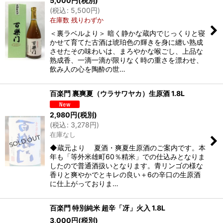
5,000
円
(税別)
(
税込
:
5,500
円
)
在庫数 残りわずか
＜裏ラベルより＞ 暗く静かな蔵内でじっくりと寝
かせて育てた古酒は琥珀色の輝きを身に纏い熟成
させたその味わいは、まろやかな喉ごし、上品な
熟成香、一滴一滴が限りなく時の重さを漂わせ、
飲み人の心を陶酔の世…
百楽門 裏爽夏（ウラサワヤカ）生原酒 1.8L
2,980
円
(税別)
(
税込
:
3,278
円
)
在庫なし
◆蔵元より 夏酒・爽夏生原酒のご案内です。本
年も「等外米雄町60％精米」での仕込みとなりま
したので普通酒扱いとなります。青リンゴの様な
香りと爽やかでとキレの良い＋6の辛口の生原酒
に仕上がっておりま…
百楽門 特別純米 超辛「冴」火入 1.8L
3,000
円
(税別)