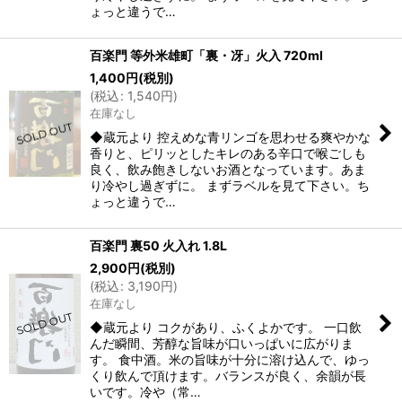
ょっと違うで…
百楽門 等外米雄町「裏・冴」火入 720ml
1,400
円
(税別)
(
税込
:
1,540
円
)
在庫なし
◆蔵元より 控えめな青リンゴを思わせる爽やかな
香りと、ピリッとしたキレのある辛口で喉ごしも
良く、飲み飽きしないお酒となっています。あま
り冷やし過ぎずに。 まずラベルを見て下さい。ち
ょっと違うで…
百楽門 裏50 火入れ 1.8L
2,900
円
(税別)
(
税込
:
3,190
円
)
在庫なし
◆蔵元より コクがあり、ふくよかです。 一口飲
んだ瞬間、芳醇な旨味が口いっぱいに広がりま
す。 食中酒。米の旨味が十分に溶け込んで、ゆっ
くり飲んで頂けます。バランスが良く、余韻が長
いです。冷や（常…