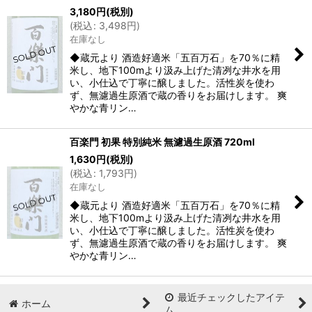
3,180
円
(税別)
(
税込
:
3,498
円
)
在庫なし
◆蔵元より 酒造好適米「五百万石」を70％に精
米し、地下100mより汲み上げた清冽な井水を用
い、小仕込で丁寧に醸しました。活性炭を使わ
ず、無濾過生原酒で蔵の香りをお届けします。 爽
やかな青リン…
百楽門 初果 特別純米 無濾過生原酒 720ml
1,630
円
(税別)
(
税込
:
1,793
円
)
在庫なし
◆蔵元より 酒造好適米「五百万石」を70％に精
米し、地下100mより汲み上げた清冽な井水を用
い、小仕込で丁寧に醸しました。活性炭を使わ
ず、無濾過生原酒で蔵の香りをお届けします。 爽
やかな青リン…
最近チェックしたアイテ
ホーム
ム