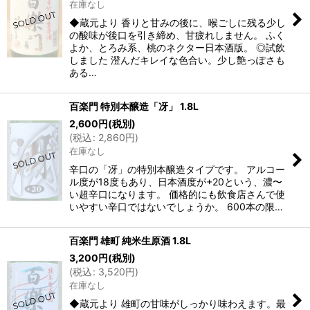
在庫なし
◆蔵元より 香りと甘みの後に、喉ごしに残る少し
の酸味が後口を引き締め、甘疲れしません。 ふく
よか、とろみ系、桃のネクター日本酒版。 ◎試飲
しました 澄んだキレイな色合い。少し艶っぽさも
ある…
百楽門 特別本醸造「冴」 1.8L
2,600
円
(税別)
(
税込
:
2,860
円
)
在庫なし
辛口の「冴」の特別本醸造タイプです。 アルコー
ル度が18度もあり、日本酒度が+20という、濃〜
い超辛口になります。 価格的にも飲食店さんで使
いやすい辛口ではないでしょうか。 600本の限…
百楽門 雄町 純米生原酒 1.8L
3,200
円
(税別)
(
税込
:
3,520
円
)
在庫なし
◆蔵元より 雄町の甘味がしっかり味わえます。最