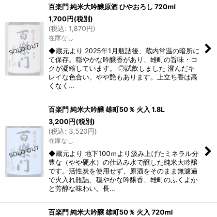
百楽門 純米大吟醸原酒 ひやおろし 720ml
1,700
円
(税別)
(
税込
:
1,870
円
)
在庫なし
◆蔵元より 2025年1月瓶詰後、蔵内常温の暗所に
て保存。穏やかな吟醸香があり、雄町の旨味・コ
クが凝縮しています。 ◎試飲しました 澄んだキ
レイな色合い。やや艶もあります。上立ち香は高
くなく…
百楽門 純米大吟醸 雄町50％ 火入 1.8L
3,200
円
(税別)
(
税込
:
3,520
円
)
在庫なし
◆蔵元より 地下100ｍより汲み上げたミネラル分
豊な（やや硬水）の仕込み水で醸した純米大吟醸
です。活性炭を使用せず、原酒をそのまま無濾過
で火入れ瓶詰、穏やかな吟醸香、雄町のふくよか
と芳醇な味わい。長…
百楽門 純米大吟醸 雄町50％ 火入 720ml