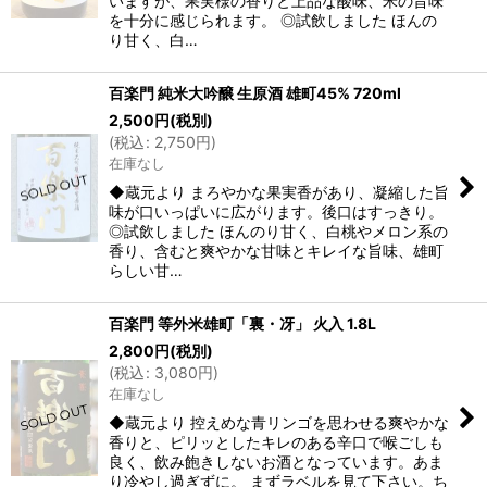
いますが、果実様の香りと上品な酸味、米の旨味
を十分に感じられます。 ◎試飲しました ほんの
り甘く、白…
百楽門 純米大吟醸 生原酒 雄町45% 720ml
2,500
円
(税別)
(
税込
:
2,750
円
)
在庫なし
◆蔵元より まろやかな果実香があり、凝縮した旨
味が口いっぱいに広がります。後口はすっきり。
◎試飲しました ほんのり甘く、白桃やメロン系の
香り、含むと爽やかな甘味とキレイな旨味、雄町
らしい甘…
百楽門 等外米雄町「裏・冴」 火入 1.8L
2,800
円
(税別)
(
税込
:
3,080
円
)
在庫なし
◆蔵元より 控えめな青リンゴを思わせる爽やかな
香りと、ピリッとしたキレのある辛口で喉ごしも
良く、飲み飽きしないお酒となっています。あま
り冷やし過ぎずに。 まずラベルを見て下さい。ち