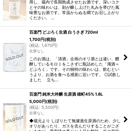
用し、蔵内で長期熟成させたお酒です。深いコク
とその味わいは、刻が醸し上げた丸みを帯びた風
味豊なお酒です。常温からぬる燗でお召し上がり
ください。 …
百楽門 どぶろく生酒 白うさぎ 720ml
1,700
円
(税別)
(
税込
:
1,870
円
)
在庫なし
このお酒は、「清酒」企画のオリ酒とは違い、醗
酵しているモロミをこさずに瓶詰めした「濁酒＝
どぶろく」です。その独特の味わいは、飲むとい
うより、お酒を食べる感覚に近いです。 ◎試飲し
ました 立ち…
百楽門 純米大吟醸 生原酒 雄町45% 1.8L
5,000
円
(税別)
(
税込
:
5,500
円
)
在庫なし
◆蔵元より しぼりたて無濾過生原酒のため、少し
オリがあったり、ガスを含んだりすることがござ