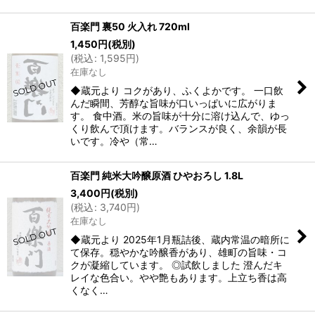
百楽門 裏50 火入れ 720ml
1,450
円
(税別)
(
税込
:
1,595
円
)
在庫なし
◆蔵元より コクがあり、ふくよかです。 一口飲
んだ瞬間、芳醇な旨味が口いっぱいに広がりま
す。 食中酒。米の旨味が十分に溶け込んで、ゆっ
くり飲んで頂けます。バランスが良く、余韻が長
いです。冷や（常…
百楽門 純米大吟醸原酒 ひやおろし 1.8L
3,400
円
(税別)
(
税込
:
3,740
円
)
在庫なし
◆蔵元より 2025年1月瓶詰後、蔵内常温の暗所に
て保存。穏やかな吟醸香があり、雄町の旨味・コ
クが凝縮しています。 ◎試飲しました 澄んだキ
レイな色合い。やや艶もあります。上立ち香は高
くなく…