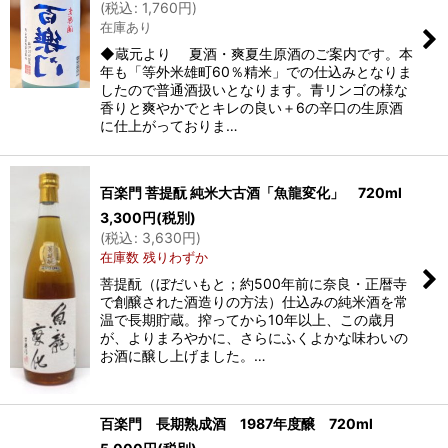
(
税込
:
1,760
円
)
在庫あり
絞り込む
◆蔵元より 夏酒・爽夏生原酒のご案内です。本
年も「等外米雄町60％精米」での仕込みとなりま
したので普通酒扱いとなります。青リンゴの様な
香りと爽やかでとキレの良い＋6の辛口の生原酒
に仕上がっておりま…
百楽門 菩提酛 純米大古酒「魚龍変化」 720ml
3,300
円
(税別)
(
税込
:
3,630
円
)
在庫数 残りわずか
菩提酛（ぼだいもと；約500年前に奈良・正暦寺
で創醸された酒造りの方法）仕込みの純米酒を常
温で長期貯蔵。搾ってから10年以上、この歳月
が、よりまろやかに、さらにふくよかな味わいの
お酒に醸し上げました。…
百楽門 長期熟成酒 1987年度醸 720ml