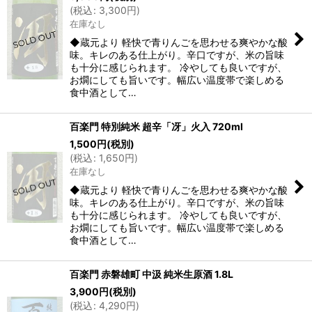
(
税込
:
3,300
円
)
在庫なし
◆蔵元より 軽快で青りんごを思わせる爽やかな酸
味。キレのある仕上がり。辛口ですが、米の旨味
も十分に感じられます。 冷やしても良いですが、
お燗にしても旨いです。幅広い温度帯で楽しめる
食中酒として…
百楽門 特別純米 超辛「冴」火入 720ml
1,500
円
(税別)
(
税込
:
1,650
円
)
在庫なし
◆蔵元より 軽快で青りんごを思わせる爽やかな酸
味。キレのある仕上がり。辛口ですが、米の旨味
も十分に感じられます。 冷やしても良いですが、
お燗にしても旨いです。幅広い温度帯で楽しめる
食中酒として…
百楽門 赤磐雄町 中汲 純米生原酒 1.8L
3,900
円
(税別)
(
税込
:
4,290
円
)