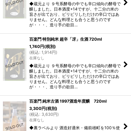
◆蔵元より ９号系酵母の中でも辛口傾向の酵母で
醸しました。日本酒度+14ですが、十二分の米の
旨さが出ており、ビリビリしただけの辛口ではあ
りません。どんな料理とも合うと思うのです
が・・・、造り手の欲目…
百楽門 特別純米 超辛「冴」生酒 720ml
1,740
円
(税別)
(
税込
:
1,914
円
)
在庫なし
◆蔵元より ９号系酵母の中でも辛口傾向の酵母で
醸しました。日本酒度+14ですが、十二分の米の
旨さが出ており、ビリビリしただけの辛口ではあ
りません。どんな料理とも合うと思うのです
が・・・、造り手の欲目…
百楽門 純米古酒 1997酒造年度醸 720ml
3,300
円
(税別)
(
税込
:
3,630
円
)
在庫なし
◆裏ラベルより 酒造好適米・備前雄町を100％使