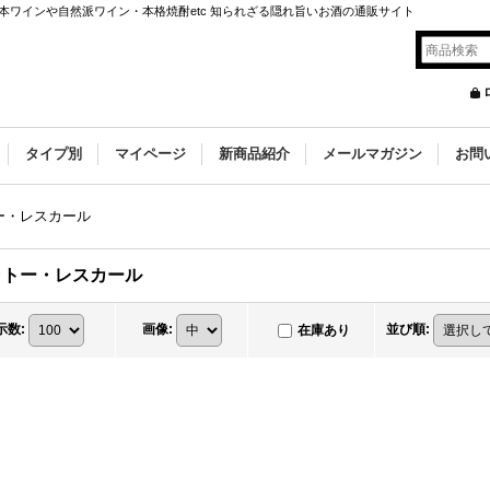
ワインや自然派ワイン・本格焼酎etc 知られざる隠れ旨いお酒の通販サイト
タイプ別
マイページ
新商品紹介
メールマガジン
お問
ー・レスカール
ャトー・レスカール
示数
:
画像
:
並び順
:
在庫あり