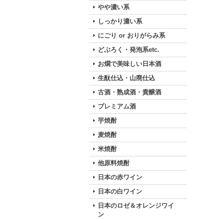
やや濃い系
しっかり濃い系
にごり or おりがらみ系
どぶろく・発泡系etc.
お燗で美味しい日本酒
生酛仕込・山廃仕込
古酒・熟成酒・貴醸酒
プレミアム酒
芋焼酎
麦焼酎
米焼酎
他原料焼酎
日本の赤ワイン
日本の白ワイン
日本のロゼ＆オレンジワイ
ン