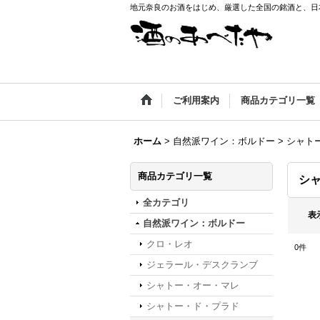
地元奈良のお酒をはじめ、厳選した全国の銘酒と、日本
ご利用案内
商品カテゴリ一覧
ホーム
>
自然派ワイン：ボルドー
>
シャト
商品カテゴリ一覧
シ
全カテゴリ
表
自然派ワイン：ボルドー
クロ・レオ
0
件
ジェラール・デスクランブ
シャトー・オー・マレ
シャトー・ド・プラド