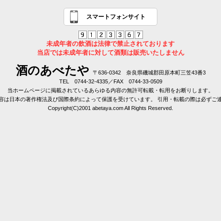
スマートフォンサイト
未成年者の飲酒は法律で禁止されております
当店では未成年者に対して酒類は販売いたしません
酒のあべたや
〒636-0342 奈良県磯城郡田原本町三笠43番3
TEL 0744-32-4335／FAX 0744-33-0509
当ホームページに掲載されているあらゆる内容の無許可転載・転用をお断りします。
容は日本の著作権法及び国際条約によって保護を受けています。 引用・転載の際は必ずご
Copyright(C)2001 abetaya.com All Rights Reserved.