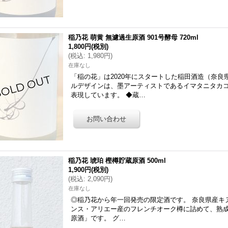
稲乃花 萌黄 無濾過生原酒 901号酵母 720ml
1,800円
(税別)
(
税込
:
1,980円
)
在庫なし
「稲の花」は2020年にスタートした稲田酒造（奈
ルデザインは、墨アーティストであるイマタニタカ
表現しています。 ◆蔵…
稲乃花 琥珀 樫樽貯蔵原酒 500ml
1,900円
(税別)
(
税込
:
2,090円
)
在庫なし
◎稲乃花から年一回発売の限定酒です。 奈良県産キ
ンス・アリエー産のフレンチオーク樽に詰めて、熟成
原酒」です。 グ…