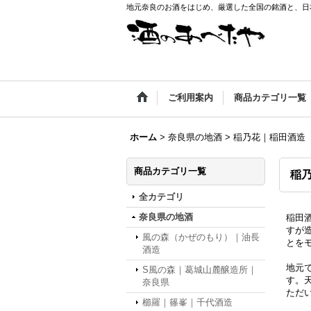
地元奈良のお酒をはじめ、厳選した全国の銘酒と、日本
ご利用案内
商品カテゴリ一覧
ホーム
>
奈良県の地酒
>
稲乃花｜稲田酒造
商品カテゴリ一覧
稲
全カテゴリ
奈良県の地酒
稲田
すが
風の森（かぜのもり）｜油長
とを
酒造
地元
S風の森｜葛城⼭麓醸造所｜
す。
奈良県
ただ
櫛羅｜篠峯｜千代酒造