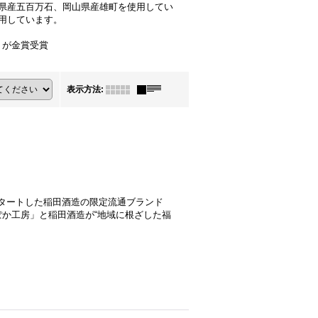
県産五百万石、岡山県産雄町を使用してい
用しています。
」が金賞受賞
表示方法
:
スタートした稲田酒造の限定流通ブランド
か工房」と稲田酒造が“地域に根ざした福