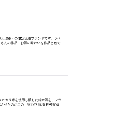
良県天理市）の限定流通ブランドです。ラベ
コさんの作品、お酒の味わいを作品と色で
ヌヒカリ米を使用し醸した純米酒を、フラ
させたのがこの「稲乃花 琥珀 樫樽貯蔵