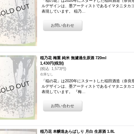
「稲の花」は2020年にスタートした稲田酒造（奈
ルデザインは、墨アーティストであるイマタニタカ
表現しています。 稲乃…
稲乃花 梅重 純米 無濾過生原酒 720ml
1,430円
(税別)
(
税込
:
1,573円
)
在庫なし
「稲の花」は2020年にスタートした稲田酒造（奈
ルデザインは、墨アーティストであるイマタニタカ
表現しています。 『梅…
稲乃花 本醸造あらばしり 月白 生原酒 1.8L