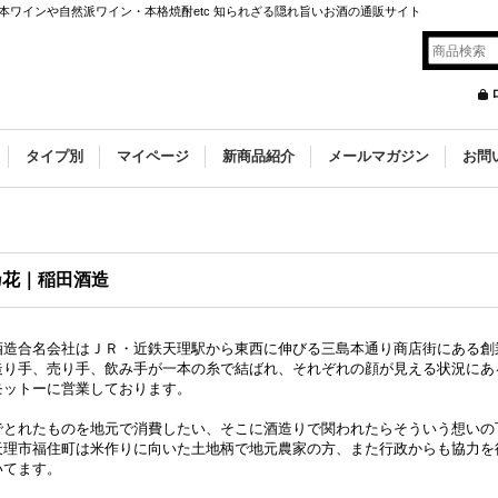
ワインや自然派ワイン・本格焼酎etc 知られざる隠れ旨いお酒の通販サイト
タイプ別
マイページ
新商品紹介
メールマガジン
お問
乃花｜稲田酒造
酒造合名会社はＪＲ・近鉄天理駅から東西に伸びる三島本通り商店街にある創
造り手、売り手、飲み手が一本の糸で結ばれ、それぞれの顔が見える状況にあ
モットーに営業しております。
でとれたものを地元で消費したい、そこに酒造りで関われたらそういう想いの
天理市福住町は米作りに向いた土地柄で地元農家の方、また行政からも協力を
いてます。