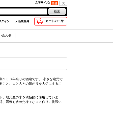
文字サイズ
:
0
カートの中身
ログイン
新規登録
い合わせ
業１３０年余りの酒蔵です。 小さな蔵元で
ること、人と人との繋がりを大切にするこ
下、地元産の米を積極的に使用していま
得、酒米も含めた様々なコメ作りに挑戦い