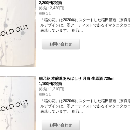
2,200円
(税別)
(
税込
:
2,420円
)
在庫なし
「稲の花」は2020年にスタートした稲田酒造（奈
ルデザインは、墨アーティストであるイマタニタカ
表現しています。 稲乃…
稲乃花 本醸造あらばしり 月白 生原酒 720ml
1,100円
(税別)
(
税込
:
1,210円
)
在庫なし
「稲の花」は2020年にスタートした稲田酒造（奈
ルデザインは、墨アーティストであるイマタニタカ
表現しています。 稲乃…