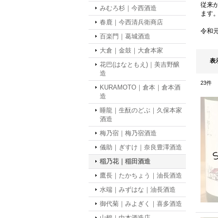
従来
みむろ杉｜今西酒造
ます
春鹿｜今西清兵衛商店
令和
百楽門｜葛城酒造
大倉｜金鼓｜大倉本家
表
花巴(はなともえ)｜美吉野醸
造
23
件
KURAMOTO｜倉本｜倉本酒
造
睡龍｜生酛のどぶ｜久保本家
酒造
梅乃宿｜梅乃宿酒造
儀助｜ぎすけ｜奈良豊澤酒造
稲乃花｜稲田酒造
鷹長｜たかちょう｜油長酒造
水端｜みずはな｜油長酒造
御代菊｜みよぎく｜喜多酒造
山鶴｜中本酒造店