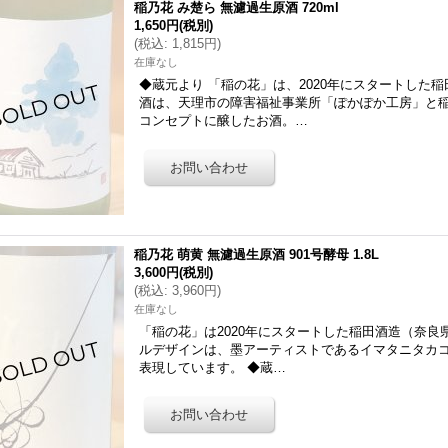
稲乃花 み楚ら 無濾過生原酒 720ml
1,650円
(税別)
(
税込
:
1,815円
)
在庫なし
◆蔵元より 「稲の花」は、2020年にスタートした
酒は、天理市の障害福祉事業所「ぽかぽか工房」と稲
コンセプトに醸したお酒。…
稲乃花 萌黄 無濾過生原酒 901号酵母 1.8L
3,600円
(税別)
(
税込
:
3,960円
)
在庫なし
「稲の花」は2020年にスタートした稲田酒造（奈
ルデザインは、墨アーティストであるイマタニタカ
表現しています。 ◆蔵…