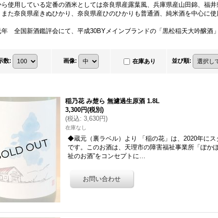
から使用している定番の酒米としては奈良県産露葉風、兵庫県産山田錦、福井
。また奈良県産きぬひかり、奈良県産ひのひかりも普通酒、純米酒を中心に使
元年 全国新酒鑑評会にて、平成30BYメインブランドの「黒松稲天大吟醸酒
示数
:
画像
:
並び順
:
在庫あり
稲乃花 み楚ら 無濾過生原酒 1.8L
3,300円
(税別)
(
税込
:
3,630円
)
在庫なし
◆蔵元（裏ラベル）より 「稲の花」は、2020年に
です。このお酒は、天理市の障害福祉事業所「ぽかぽ
祉のお酒”をコンセプトに…