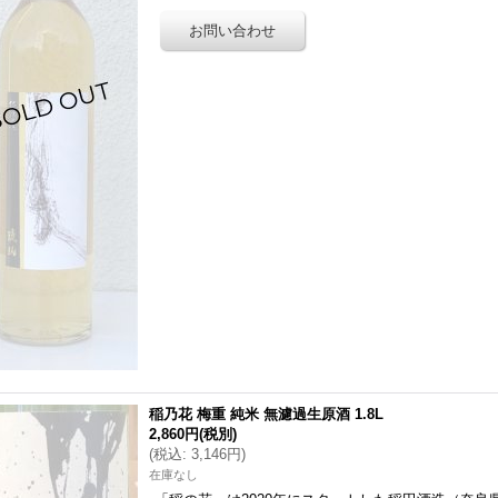
稲乃花 梅重 純米 無濾過生原酒 1.8L
2,860円
(税別)
(
税込
:
3,146円
)
在庫なし