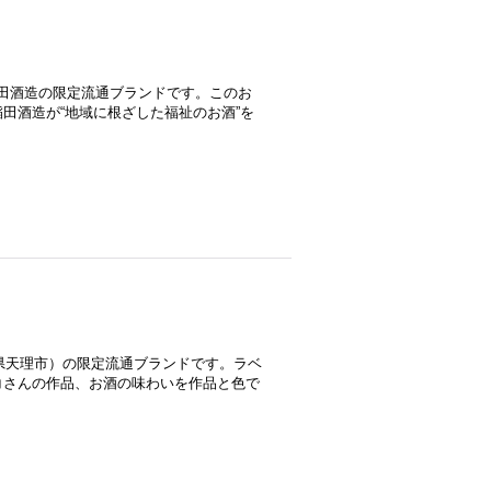
稲田酒造の限定流通ブランドです。このお
田酒造が“地域に根ざした福祉のお酒”を
良県天理市）の限定流通ブランドです。ラベ
コさんの作品、お酒の味わいを作品と色で