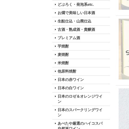
どぶろく・発泡系etc.
お燗で美味しい日本酒
生酛仕込・山廃仕込
古酒・熟成酒・貴醸酒
プレミアム酒
芋焼酎
麦焼酎
米焼酎
他原料焼酎
日本の赤ワイン
日本の白ワイン
日本のロゼ＆オレンジワイ
ン
日本のスパークリングワイ
ン
あべたや厳選のハイコスパ
自然派ワイン