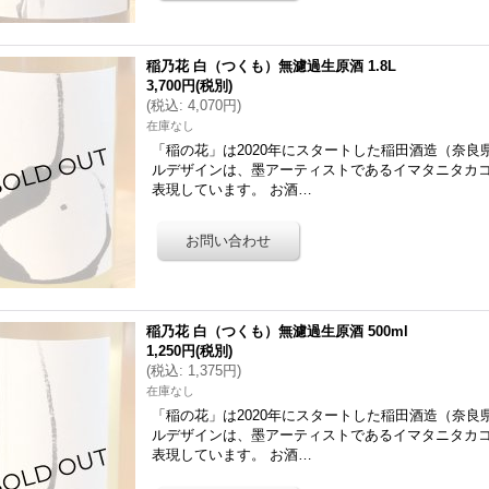
稲乃花 白（つくも）無濾過生原酒 1.8L
3,700円
(税別)
(
税込
:
4,070円
)
在庫なし
「稲の花」は2020年にスタートした稲田酒造（奈
ルデザインは、墨アーティストであるイマタニタカ
表現しています。 お酒…
稲乃花 白（つくも）無濾過生原酒 500ml
1,250円
(税別)
(
税込
:
1,375円
)
在庫なし
「稲の花」は2020年にスタートした稲田酒造（奈
ルデザインは、墨アーティストであるイマタニタカ
表現しています。 お酒…