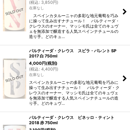
(
税込
:
3,850
円
)
在庫なし
スペインカタルーニャの多彩な地元葡萄を巧み
に操って生み出すナチュール！ パルティーダ・
クレウスのオーナー、マッシモ氏は全てのキュヴ
ェを無添加で醸造する人気スペインナチュールの
造り手。どのキュ…
パルティーダ・クレウス スビラ・パレント SP
2017 白 750ml
4,000
円
(税別)
(
税込
:
4,400
円
)
在庫なし
スペインカタルーニャの多彩な地元葡萄を巧みに
操って生み出すナチュール！ パルティーダ・ク
レウスのオーナー、マッシモ氏は全てのキュヴェ
を無添加で醸造する人気スペインナチュールの造
り手。どのキュヴ…
パルティーダ・クレウス ビネッロ・ティント
2018 赤 750ml
3,100
円
(税別)