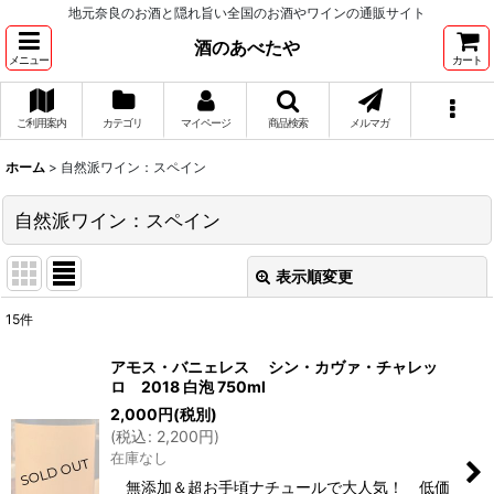
地元奈良のお酒と隠れ旨い全国のお酒やワインの通販サイト
酒のあべたや
メニュー
カート
ご利用案内
カテゴリ
マイページ
商品検索
メルマガ
ホーム
>
自然派ワイン：スペイン
自然派ワイン：スペイン
表示順変更
閉じる
15
件
サブカテゴリ
:
アモス・バニェレス シン・カヴァ・チャレッ
ロ 2018 白泡 750ml
表示数
:
2,000
円
(税別)
(
税込
:
2,200
円
)
在庫なし
並び順
:
無添加＆超お手頃ナチュールで大人気！ 低価