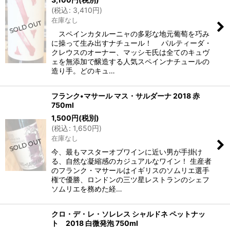
(
税込
:
3,410
円
)
在庫なし
スペインカタルーニャの多彩な地元葡萄を巧み
に操って生み出すナチュール！ パルティーダ・
クレウスのオーナー、マッシモ氏は全てのキュヴ
ェを無添加で醸造する人気スペインナチュールの
造り手。どのキュ…
フランク•マサール マス・サルダーナ 2018 赤
750ml
1,500
円
(税別)
(
税込
:
1,650
円
)
在庫なし
今、最もマスターオブワインに近い男が手掛け
る、自然な凝縮感のカジュアルなワイン！ 生産者
のフランク・マサールはイギリスのソムリエ選手
権で優勝、ロンドンの三ツ星レストランのシェフ
ソムリエを務めた経…
クロ・デ・レ・ソレレス シャルドネ ペットナッ
ト 2018 白微発泡 750ml