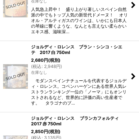
在庫なし
人気急上昇中！ 盛り上がり著しいスペイン自然
派の中でもトップ人気の新世代ドメーヌ！ オリ
オル・アルティガスのワインは、いかにも日本人
の琴線に響くような、なんとも言えない柔らかい
エキス感、滋味深…
ジョルディ・ロレンス ブラン・シンコ・シエ
テ 2017 白 750ml
2,680
円
(税別)
(
税込
:
2,948
円
)
在庫なし
モダンスペインナチュールを代表するジョルデ
ィ・ロレンス。コペンハーゲンにある世界人気レ
ストランランキング一位の「ノーマ」にもオンリ
ストされるなど、世界的に評価の高い生産者で
す。 タラゴナのブ…
ジョルディ・ロレンス ブランカフォルティ
2017 赤 750ml
2,850
円
(税別)
(
税込
:
3,135
円
)