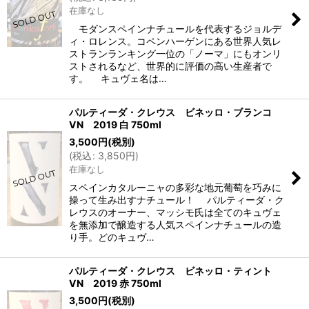
在庫なし
モダンスペインナチュールを代表するジョルデ
ィ・ロレンス。コペンハーゲンにある世界人気レ
ストランランキング一位の「ノーマ」にもオンリ
ストされるなど、世界的に評価の高い生産者で
す。 キュヴェ名は…
パルティーダ・クレウス ビネッロ・ブランコ
VN 2019 白 750ml
3,500
円
(税別)
(
税込
:
3,850
円
)
在庫なし
スペインカタルーニャの多彩な地元葡萄を巧みに
操って生み出すナチュール！ パルティーダ・ク
レウスのオーナー、マッシモ氏は全てのキュヴェ
を無添加で醸造する人気スペインナチュールの造
り手。どのキュヴ…
パルティーダ・クレウス ビネッロ・ティント
VN 2019 赤 750ml
3,500
円
(税別)