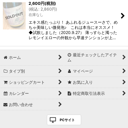
2,600
円
(税別)
(
税込
:
2,860
円
)
在庫なし
エキス感たっぷり！ あふれるジュースーさで、め
ちゃ美味しい微発泡♪ これは本当にオススメ！
◆試飲しました（2020.9.27） 薄っすらと濁った
レモンイエローの外観から早速テンションが上…
最近チェックしたアイテ
ホーム
ム
タイプ別
マイページ
ショッピングカート
お気に入り
カレンダー
特定商取引法表示
お問い合わせ
PCサイト