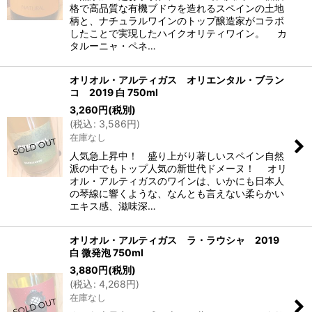
格で高品質な有機ブドウを造れるスペインの土地
絞り込む
柄と、ナチュラルワインのトップ醸造家がコラボ
したことで実現したハイクオリティワイン。 カ
タルーニャ・ペネ…
オリオル・アルティガス オリエンタル・ブラン
コ 2019 白 750ml
3,260
円
(税別)
(
税込
:
3,586
円
)
在庫なし
人気急上昇中！ 盛り上がり著しいスペイン自然
派の中でもトップ人気の新世代ドメーヌ！ オリ
オル・アルティガスのワインは、いかにも日本人
の琴線に響くような、なんとも言えない柔らかい
エキス感、滋味深…
オリオル・アルティガス ラ・ラウシャ 2019
白 微発泡 750ml
3,880
円
(税別)
(
税込
:
4,268
円
)
在庫なし