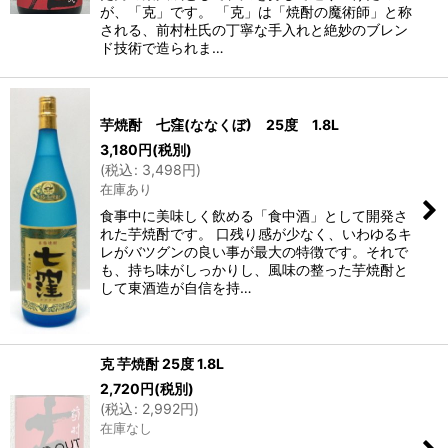
が、「克」です。 「克」は「焼酎の魔術師」と称
される、前村杜氏の丁寧な手入れと絶妙のブレン
ド技術で造られま…
芋焼酎 七窪(ななくぼ) 25度 1.8L
3,180
円
(税別)
(
税込
:
3,498
円
)
在庫あり
食事中に美味しく飲める「食中酒」として開発さ
れた芋焼酎です。 口残り感が少なく、いわゆるキ
レがバツグンの良い事が最大の特徴です。それで
も、持ち味がしっかりし、風味の整った芋焼酎と
して東酒造が自信を持…
克 芋焼酎 25度 1.8L
2,720
円
(税別)
(
税込
:
2,992
円
)
在庫なし