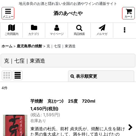
地元奈良のお酒と隠れ旨い全国のお酒やワインの通販サイト
酒のあべたや
メニュー
カート
ご利用案内
カテゴリ
マイページ
商品検索
メルマガ
ホーム
>
鹿児島県の焼酎
>
克｜七窪｜東酒造
克｜七窪｜東酒造
表示順変更
閉じる
4
件
表示数
:
芋焼酎 克(かつ) 25度 720ml
1,450
円
(税別)
並び順
:
(
税込
:
1,595
円
)
在庫あり
絞り込む
東酒造の杜氏、前村 貞夫氏が、焼酎に人生を賭け
た男の集大成として、満を持して造り上げたの