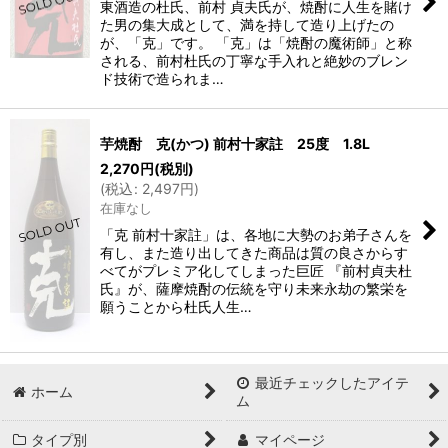
東酒造の杜氏、前村 貞夫氏が、焼酎に人生を賭け
た男の集大成として、満を持して造り上げたの
が、「克」です。 「克」は「焼酎の魔術師」と称
される、前村杜氏の丁寧な手入れと絶妙のブレン
ド技術で造られま…
芋焼酎 克(かつ) 前村十家註 25度 1.8L
2,270
円
(税別)
(
税込
:
2,497
円
)
在庫なし
「克 前村十家註」は、各地に大勢のお弟子さんを
有し、また造り出してきた商品は質の良さからす
べてがプレミア化してしまった巨匠 『前村貞夫杜
氏』が、薩摩焼酎の伝統を守り未来永劫の繁栄を
願うことから杜氏人生…
最近チェックしたアイテ
ホーム
ム
タイプ別
マイページ