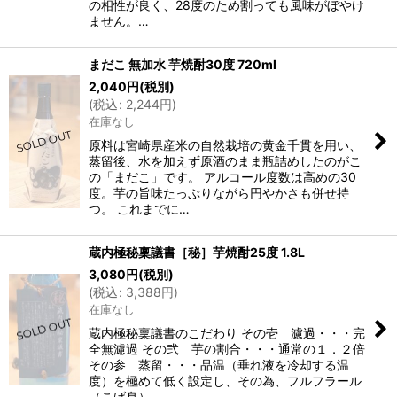
の相性が良く、28度のため割っても風味がぼやけ
ません。…
まだこ 無加水 芋焼酎30度 720ml
2,040
円
(税別)
(
税込
:
2,244
円
)
在庫なし
原料は宮崎県産米の自然栽培の黄金千貫を用い、
蒸留後、水を加えず原酒のまま瓶詰めしたのがこ
の「まだこ」です。 アルコール度数は高めの30
度。芋の旨味たっぷりながら円やかさも併せ持
つ。 これまでに…
蔵内極秘稟議書［秘］芋焼酎25度 1.8L
3,080
円
(税別)
(
税込
:
3,388
円
)
在庫なし
蔵内極秘稟議書のこだわり その壱 濾過・・・完
全無濾過 その弐 芋の割合・・・通常の１．２倍
その参 蒸留・・・品温（垂れ液を冷却する温
度）を極めて低く設定し、その為、フルフラール
（こげ臭）…