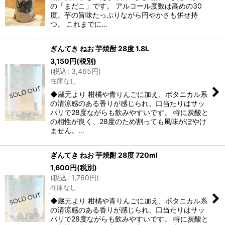
の「まだこ」です。 アルコール度数は高めの30
度。芋の旨味たっぷりながら円やかさも併せ持
つ。 これまでに…
ぎんてき ねお 芋焼酎 28度 1.8L
3,150
円
(税別)
(
税込
:
3,465
円
)
在庫なし
◆蔵元より 柑橘や青りんごに加え、ボタニカル系
の清涼感のある香りが感じられ、口当たりはサッ
パリで28度ながらも飲みやすいです。 特に炭酸と
の相性が良く、28度のため割っても風味がぼやけ
ません。…
ぎんてき ねお 芋焼酎 28度 720ml
1,600
円
(税別)
(
税込
:
1,760
円
)
在庫なし
◆蔵元より 柑橘や青りんごに加え、ボタニカル系
の清涼感のある香りが感じられ、口当たりはサッ
パリで28度ながらも飲みやすいです。 特に炭酸と