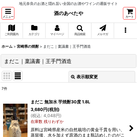
地元奈良のお酒と隠れ旨い全国のお酒やワインの通販サイト
酒のあべたや
メニュー
カート
ご利用案内
カテゴリ
マイページ
商品検索
メルマガ
ホーム
>
宮崎県の焼酎
>
まだこ｜稟議書｜王手門酒造
まだこ｜稟議書｜王手門酒造
表示順変更
閉じる
7
件
表示数
:
まだこ 無加水 芋焼酎30度 1.8L
3,680
円
(税別)
並び順
:
(
税込
:
4,048
円
)
在庫数 残りわずか
絞り込む
原料は宮崎県産米の自然栽培の黄金千貫を用い、
蒸留後、水を加えず原酒のまま瓶詰めしたのがこ