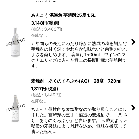
あんこう 深海魚 芋焼酎25度 1.5L
3,148
円
(税別)
(
税込
:
3,463
円
)
在庫なし
五年間もの長期にわたり静かに熟成の時を刻んだ
芋焼酎の甘く深くやわらかな味わいと余韻の心地
よさを楽しめます。 容量は1500ml、ワインのマ
グナムサイズに入った極上の長期貯蔵の芋焼酎で
す。
麦焼酎 あくのくろぶか(AQ) 28度 720ml
1,317
円
(税別)
(
税込
:
1,449
円
)
在庫なし
ちょっと個性的な麦焼酎なので取り扱うことにし
ました。宮崎県の王手門酒造の麦焼酎で、「悪 Ａ
Ｑ あくのくろぶか」と言います。 ＜蔵元より＞
秘伝の麦製法により丹精を込め、無駄を徹底して
省いた極め…