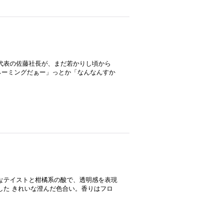
代表の佐藤社長が、まだ若かりし頃から
ネーミングだぁー」っとか「なんなんすか
なテイストと柑橘系の酸で、透明感を表現
した きれいな澄んだ色合い。香りはフロ