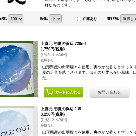
れたものです。
示数
:
画像
:
並び順
:
在庫あり
上喜元 初夏の浜辺 720ml
1,750円
(税別)
(
税込
:
1,925円
)
在庫あり
山形県産の出羽燦々を使用。爽やかな香りとすっき
夏の足音を感じさせます。ほんのり柔らかい風味、口
た。
上喜元 初夏の浜辺 1.8L
3,250円
(税別)
(
税込
:
3,575円
)
在庫なし
山形県産の出羽燦々を使用。爽やかな香りとすっき