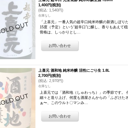
1,400円
(税別)
(
税込
:
1,540円
)
在庫なし
「上喜元」一番人気の超辛口純米吟醸の新酒しぼりた
15度（予定）という“超辛口”に醸し、香りもあえて
骨格は、しっかりとし…
上喜元 酒和地 純米吟醸 活性にごり生 1.8L
2,700円
(税別)
(
税込
:
2,970円
)
在庫なし
上喜元では「酒和地（しゅわっち）」の季節です。 
細々と造り上げ、何度も酒屋さんからの「ふざけた
ぁ〜、このウルト〇マンみ…