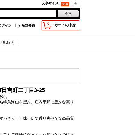
文字サイズ
:
0
カートの中身
ログイン
新規登録
い合わせ
吉町二丁目3-25
発足。
名峰鳥海山を望み、庄内平野に豊かな実り
すっきりした味わいで香り爽やかな高品質
けでもご機嫌になるという願いからつけら