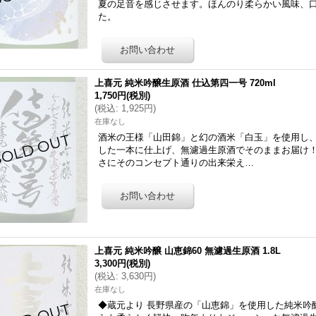
夏の足音を感じさせます。ほんのり柔らかい風味、口
た。
上喜元 純米吟醸生原酒 仕込第四一号 720ml
1,750円
(税別)
(
税込
:
1,925円
)
在庫なし
酒米の王様「山田錦」と幻の酒米「白玉」を使用し
した一本に仕上げ、無濾過生原酒でそのままお届け
さにそのコンセプト通りの出来栄え…
上喜元 純米吟醸 山恵錦60 無濾過生原酒 1.8L
3,300円
(税別)
(
税込
:
3,630円
)
在庫なし
◆蔵元より 長野県産の「山恵錦」を使用した純米吟