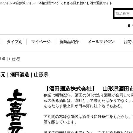
ワインや自然派ワイン・本格焼酎etc 知られざる隠れ旨いお酒の通販サイト
タイプ別
マイページ
新商品紹介
メールマガジン
お問
酒造｜山形県
喜元｜酒田酒造｜山形県
【酒田酒造株式会社】 山形県酒田市日
創業は昭和22年、酒田の5軒の造り酒屋が合同して
蔵のある酒田は、港町として栄えたばかりでなく、
をもたらす最上川が日本海に注ぐ地でもある。
冬期間の寒冷な気候は酒造りに好条件をもたらし、
酒を醸しています。
酒名の由来は言うまでもなく、このお酒を飲めばだ