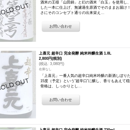
酒米の王様「山田錦」と幻の酒米「白玉」を使用し
した一本に仕上げ、無濾過生原酒でそのままお届け
さにそのコンセプト通りの出来栄え…
上喜元 超辛口 完全発酵 純米吟醸生酒 1.8L
2,800円
(税別)
(
税込
:
3,080円
)
在庫なし
「上喜元」一番人気の超辛口純米吟醸の新酒しぼりた
15度（予定）という“超辛口”に醸し、香りもあえて
骨格は、しっかりとし…
上喜元 超辛口 完全発酵 純米吟醸生酒 720ml