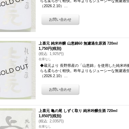
らも柔らかく軽快。昨年よりもジューシーな無濾過生
（2026.2.10）…
上喜元 純米吟醸 山恵錦60 無濾過生原酒 720ml
1,750円
(税別)
(
税込
:
1,925円
)
在庫なし
◆蔵元より 長野県産の「山恵錦」を使用した純米吟
らも柔らかく軽快。昨年よりもジューシーな無濾過生
（2026.2.10）…
上喜元 亀の尾 しずく取り 純米吟醸生酒 720ml
1,850円
(税別)
(
税込
:
2,035円
)
在庫なし