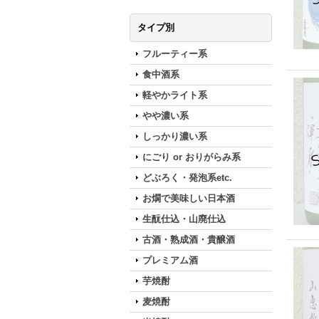
タイプ別
フルーティー系
食中酒系
軽やかライト系
やや濃い系
しっかり濃い系
にごり or おりがらみ系
どぶろく・発泡系etc.
お燗で美味しい日本酒
生酛仕込・山廃仕込
古酒・熟成酒・貴醸酒
プレミアム酒
芋焼酎
麦焼酎