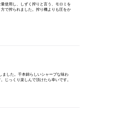
全量使用し、しずく搾りと言う、モロミを
り方で搾られました。搾り機よりも圧をか
醸しました。千本錦らしいシャープな味わ
す。じっくり楽しんで頂けたら幸いです。