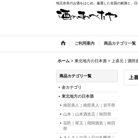
地元奈良のお酒をはじめ、厳選した全国の銘酒と、日本
ご利用案内
商品カテゴリ一覧
ホーム
>
東北地方の日本酒
>
上喜元｜酒田
商品カテゴリ一覧
上
全カテゴリ
東北地方の日本酒
南部美人｜南部美人｜岩手県
山本｜山本酒造店｜秋田県
花邑｜翠玉｜両関酒造｜秋田
県
まんさくの花｜日の丸醸造｜