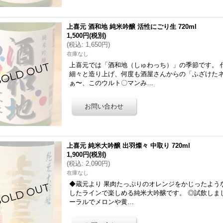
上喜元 酒和地 純米吟醸 活性にごり生 720ml
1,500円
(税別)
(
税込
:
1,650円
)
在庫なし
上喜元では「酒和地（しゅわっち）」の季節です。 
細々と造り上げ、何度も酒屋さんからの「ふざけた
ぁ〜、このウルト〇マンみ…
上喜元 純米大吟醸 出羽燦々 中取り 720ml
1,900円
(税別)
(
税込
:
2,090円
)
在庫なし
◆蔵元より 果肉たっぷりのオレンジをかじったよう
したラインで楽しめる純米大吟醸です。 ◎試飲しま
ーラルでメロンや黄…