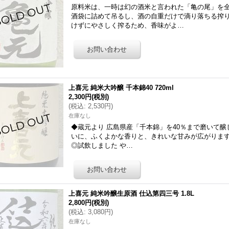
原料米は、一時は幻の酒米と言われた「亀の尾」を
酒袋に詰めて吊るし、酒の自重だけで滴り落ちる搾
けずにやさしく搾るため、香味がよ…
上喜元 純米大吟醸 千本錦40 720ml
2,300円
(税別)
(
税込
:
2,530円
)
在庫なし
◆蔵元より 広島県産「千本錦」を40％まで磨いて
いに、ふくよかな香りと、きれいな甘みが広がりま
◎試飲しました や…
上喜元 純米吟醸生原酒 仕込第四三号 1.8L
2,800円
(税別)
(
税込
:
3,080円
)
在庫なし