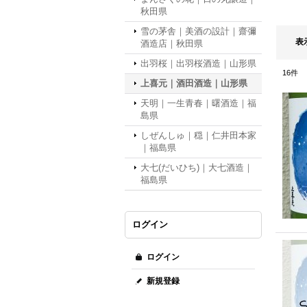
秋田県
雪の茅舎｜美酒の設計｜齋彌
表
酒造店｜秋田県
出羽桜｜出羽桜酒造｜山形県
16
件
上喜元｜酒田酒造｜山形県
天明｜一生青春｜曙酒造｜福
島県
しぜんしゅ｜穏｜仁井田本家
｜福島県
大七(だいひち)｜大七酒造｜
福島県
ログイン
ログイン
新規登録