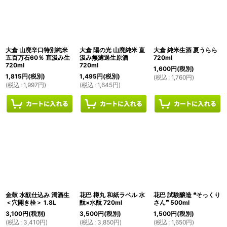
大倉 山廃辛口特別純米
大倉 陽の光 山廃純米 直
大倉 純米生酒 夏うらら
五百万石60％ 直汲み生
汲み無濾過生原酒
720ml
720ml
720ml
1,600
円
(税別)
1,815
円
(税別)
1,495
円
(税別)
(
税込
:
1,760
円
)
(
税込
:
1,997
円
)
(
税込
:
1,645
円
)
金鼓 水酛仕込み 濁酒生
花巴 樽丸 和紙ラベル 水
花巴 試験醸造 ❝そっくり
＜穴開き栓＞ 1.8L
酛×水酛 720ml
さん❞ 500ml
3,100
円
(税別)
3,500
円
(税別)
1,500
円
(税別)
(
税込
:
3,410
円
)
(
税込
:
3,850
円
)
(
税込
:
1,650
円
)