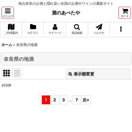
地元奈良のお酒と隠れ旨い全国のお酒やワインの通販サイト
酒のあべたや
メニュー
カート
ご利用案内
カテゴリ
マイページ
商品検索
メルマガ
ホーム
>
奈良県の地酒
奈良県の地酒
表示順変更
閉じる
410
件
サブカテゴリ
:
1
2
3
...
7
次
»
表示数
:
並び順
: