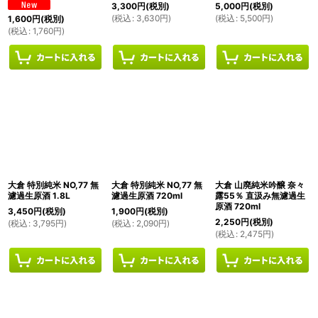
3,300
円
(税別)
5,000
円
(税別)
(
税込
:
3,630
円
)
(
税込
:
5,500
円
)
1,600
円
(税別)
(
税込
:
1,760
円
)
大倉 特別純米 NO,77 無
大倉 特別純米 NO,77 無
大倉 山廃純米吟醸 奈々
濾過生原酒 1.8L
濾過生原酒 720ml
露55％ 直汲み無濾過生
原酒 720ml
3,450
円
(税別)
1,900
円
(税別)
2,250
円
(税別)
(
税込
:
3,795
円
)
(
税込
:
2,090
円
)
(
税込
:
2,475
円
)