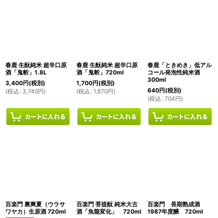
春鹿 生酛純米 超辛口原
春鹿 生酛純米 超辛口原
春鹿「ときめき」低アル
酒「鬼斬」1.8L
酒「鬼斬」720ml
コール発泡性純米酒
300ml
3,400
円
(税別)
1,700
円
(税別)
640
円
(税別)
(
税込
:
3,740
円
)
(
税込
:
1,870
円
)
(
税込
:
704
円
)
百楽門 裏爽夏（ウラサ
百楽門 菩提酛 純米大古
百楽門 長期熟成酒
ワヤカ）生原酒 720ml
酒「魚龍変化」 720ml
1987年度醸 720ml