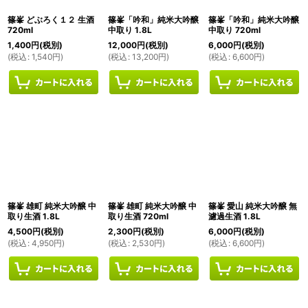
篠峯 どぶろく１２ 生酒
篠峯「吟和」純米大吟醸
篠峯「吟和」純米大吟醸
720ml
中取り 1.8L
中取り 720ml
1,400
円
(税別)
12,000
円
(税別)
6,000
円
(税別)
(
税込
:
1,540
円
)
(
税込
:
13,200
円
)
(
税込
:
6,600
円
)
篠峯 雄町 純米大吟醸 中
篠峯 雄町 純米大吟醸 中
篠峯 愛山 純米大吟醸 無
取り生酒 1.8L
取り生酒 720ml
濾過生酒 1.8L
4,500
円
(税別)
2,300
円
(税別)
6,000
円
(税別)
(
税込
:
4,950
円
)
(
税込
:
2,530
円
)
(
税込
:
6,600
円
)