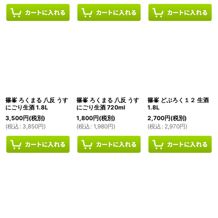
篠峯 ろくまる 八反 うす
篠峯 ろくまる 八反 うす
篠峯 どぶろく１２ 生酒
にごり生酒 1.8L
にごり生酒 720ml
1.8L
3,500
円
(税別)
1,800
円
(税別)
2,700
円
(税別)
(
税込
:
3,850
円
)
(
税込
:
1,980
円
)
(
税込
:
2,970
円
)