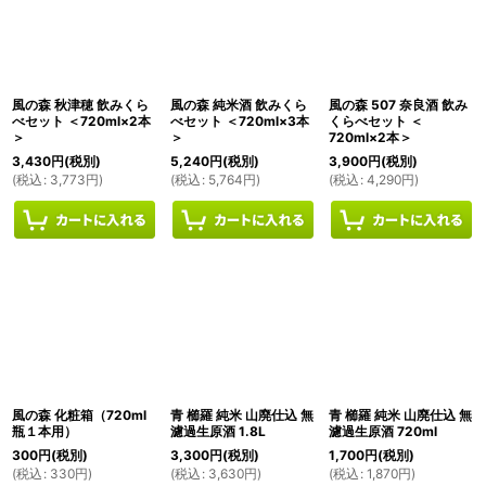
風の森 秋津穂 飲みくら
風の森 純米酒 飲みくら
風の森 507 奈良酒 飲み
べセット ＜720ml×2本
べセット ＜720ml×3本
くらべセット ＜
＞
＞
720ml×2本＞
3,430
円
(税別)
5,240
円
(税別)
3,900
円
(税別)
(
税込
:
3,773
円
)
(
税込
:
5,764
円
)
(
税込
:
4,290
円
)
風の森 化粧箱（720ml
青 櫛羅 純米 山廃仕込 無
青 櫛羅 純米 山廃仕込 無
瓶１本用）
濾過生原酒 1.8L
濾過生原酒 720ml
300
円
(税別)
3,300
円
(税別)
1,700
円
(税別)
(
税込
:
330
円
)
(
税込
:
3,630
円
)
(
税込
:
1,870
円
)