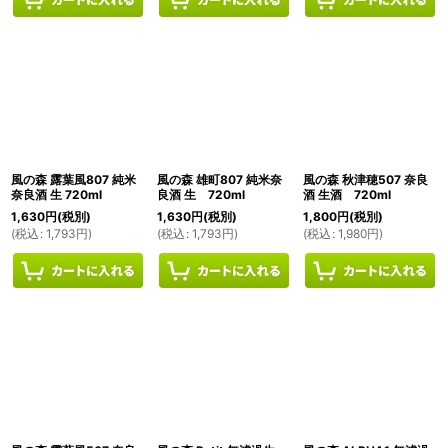
風の森 露葉風807 純米
風の森 雄町807 純米奈
風の森 秋津穂507 奈良
奈良酒 生 720ml
良酒 生 720ml
酒 生酒 720ml
1,630
円
(税別)
1,630
円
(税別)
1,800
円
(税別)
(
税込
:
1,793
円
)
(
税込
:
1,793
円
)
(
税込
:
1,980
円
)