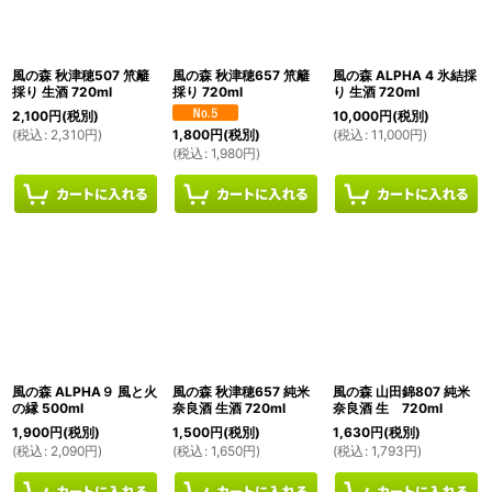
絞り込む
風の森 秋津穂507 笊籬
風の森 秋津穂657 笊籬
風の森 ALPHA 4 氷結採
採り 生酒 720ml
採り 720ml
り 生酒 720ml
2,100
円
(税別)
10,000
円
(税別)
(
税込
:
2,310
円
)
(
税込
:
11,000
円
)
1,800
円
(税別)
(
税込
:
1,980
円
)
風の森 ALPHA９ 風と火
風の森 秋津穂657 純米
風の森 山田錦807 純米
の縁 500ml
奈良酒 生酒 720ml
奈良酒 生 720ml
1,900
円
(税別)
1,500
円
(税別)
1,630
円
(税別)
(
税込
:
2,090
円
)
(
税込
:
1,650
円
)
(
税込
:
1,793
円
)