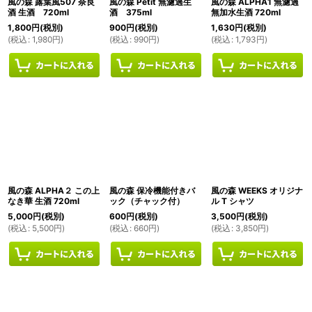
風の森 露葉風507 奈良
風の森 Petit 無濾過生
風の森 ALPHA1 無濾過
酒 生酒 720ml
酒 375ml
無加水生酒 720ml
1,800
円
(税別)
900
円
(税別)
1,630
円
(税別)
(
税込
:
1,980
円
)
(
税込
:
990
円
)
(
税込
:
1,793
円
)
風の森 ALPHA２ この上
風の森 保冷機能付きバ
風の森 WEEKS オリジナ
なき華 生酒 720ml
ック（チャック付）
ル T シャツ
5,000
円
(税別)
600
円
(税別)
3,500
円
(税別)
(
税込
:
5,500
円
)
(
税込
:
660
円
)
(
税込
:
3,850
円
)